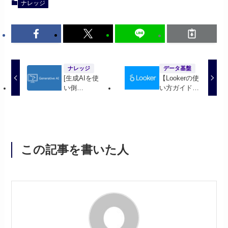
ナレッジ
ナレッジ
データ基盤
[生成AIを使
【Lookerの使
い倒
い方ガイド】
せ]ChatGPT
折れ線グラフ
だけじゃな
による可視化
い!!仕事で使
えるAIツール
4選
この記事を書いた人