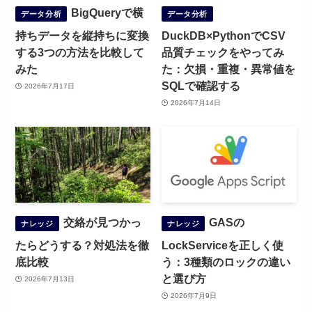
BigQueryで横
データ分析
データ分析
持ちデータを縦持ちに変換
DuckDB×PythonでCSV
する3つの方法を比較して
品質チェックをやってみ
みた
た：欠損・重複・異常値を
SQLで確認する
2026年7月17日
2026年7月14日
交絡が見つかっ
GASの
ナレッジ
ナレッジ
たらどうする？対処法を徹
LockServiceを正しく使
底比較
う：3種類のロックの違い
と選び方
2026年7月13日
2026年7月9日