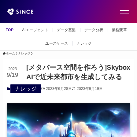
TOP
AIエージェント
データ基盤
データ分析
業務変革
ユースケース
ナレッジ
ホーム
ナレッジ
[メタバース空間を作ろう]Skybox
2023
9/19
AIで近未来都市を生成してみる
ナレッジ
2023年6月28日
2023年9月19日