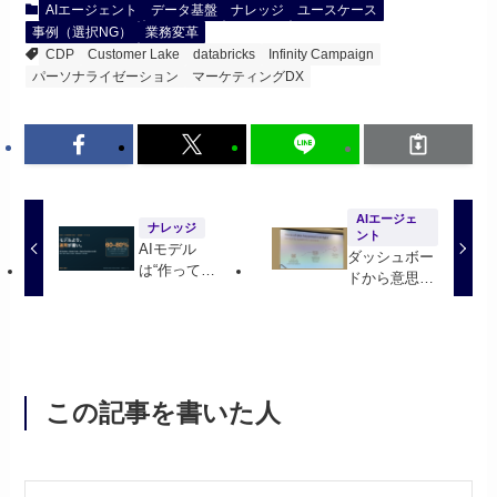
AIエージェント
データ基盤
ナレッジ
ユースケース
事例（選択NG）
業務変革
CDP
Customer Lake
databricks
Infinity Campaign
パーソナライゼーション
マーケティングDX
AIエージェ
ナレッジ
ント
AIモデル
ダッシュボー
は“作って終
ドから意思決
わり”じゃな
定へ：
い──運用を
Databricksが
AIに任せる
自社のマーケ
Databricksの
ティング分析
新機能
基盤を作り直
（Databricks
した話
この記事を書いた人
Data+AI
Summit
2026）