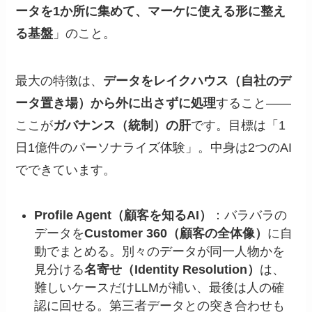
ータを1か所に集めて、マーケに使える形に整え
る基盤
」のこと。
最大の特徴は、
データをレイクハウス（自社のデ
ータ置き場）から外に出さずに処理
すること——
ここが
ガバナンス（統制）の肝
です。目標は「1
日1億件のパーソナライズ体験」。中身は2つのAI
でできています。
Profile Agent（顧客を知るAI）
：バラバラの
データを
Customer 360（顧客の全体像）
に自
動でまとめる。別々のデータが同一人物かを
見分ける
名寄せ（Identity Resolution）
は、
難しいケースだけLLMが補い、最後は人の確
認に回せる。第三者データとの突き合わせも