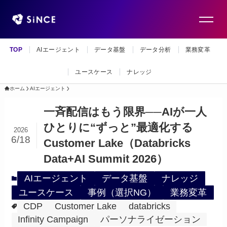
TOP
AIエージェント
データ基盤
データ分析
業務変革
ユースケース
ナレッジ
ホーム
AIエージェント
一斉配信はもう限界──AIが一人
ひとりに“ずっと”最適化する
2026
6/18
Customer Lake（Databricks
Data+AI Summit 2026）
AIエージェント
データ基盤
ナレッジ
ユースケース
事例（選択NG）
業務変革
CDP
Customer Lake
databricks
Infinity Campaign
パーソナライゼーション