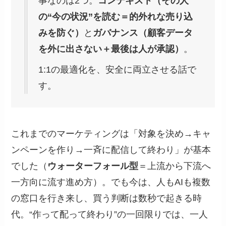
事なのは2つ。
コンテキスト（その人
の“今の状況”を読む＝的外れな売り込
みを防ぐ）
と
ガバナンス（顧客データ
を外に出さない＋最後は人が承認）
。
1:1の最適化を、安全に両立させる話で
す。
これまでのマーケティングは「対象を決め→キャ
ンペーンを作り→一斉に配信して終わり」が基本
でした（
ウォーターフォール型
＝上流から下流へ
一方向に流す進め方）。でも今は、人もAIも複数
の窓口を行き来し、買う判断は数秒で起きる時
代。“作って配って終わり”の一回限りでは、一人