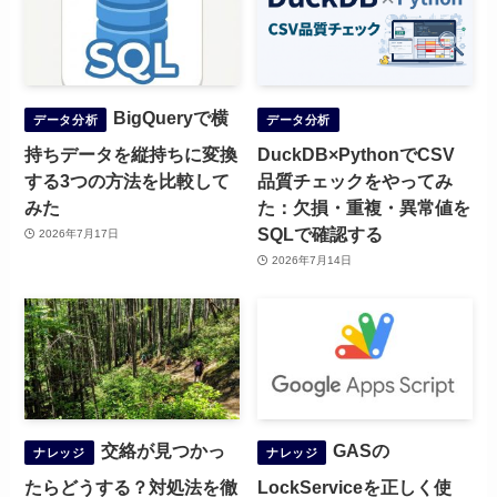
BigQueryで横
データ分析
データ分析
持ちデータを縦持ちに変換
DuckDB×PythonでCSV
する3つの方法を比較して
品質チェックをやってみ
みた
た：欠損・重複・異常値を
SQLで確認する
2026年7月17日
2026年7月14日
交絡が見つかっ
GASの
ナレッジ
ナレッジ
たらどうする？対処法を徹
LockServiceを正しく使