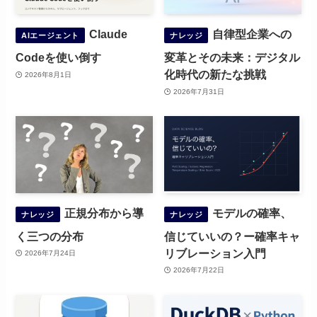
Claude
自律型企業への
AIエージェント
ナレッジ
Codeを使い倒す
変革とその未来：デジタル
化時代の新たな挑戦
2026年8月1日
2026年7月31日
正規分布から導
モデルの確率、
ナレッジ
ナレッジ
く三つの分布
信じていいの？ー確率キャ
リブレーション入門
2026年7月24日
2026年7月22日