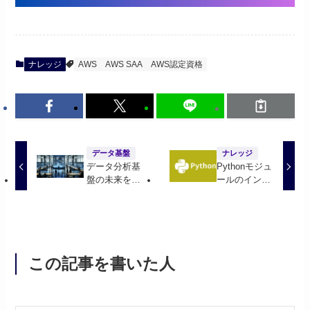
ナレッジ
AWS
AWS SAA
AWS認定資格
データ基盤
ナレッジ
データ分析基
Pythonモジュ
盤の未来を切
ールのインポ
り開く、
ート：メカニ
NewSQLの可
ズムと開発へ
能性
の影響
この記事を書いた人