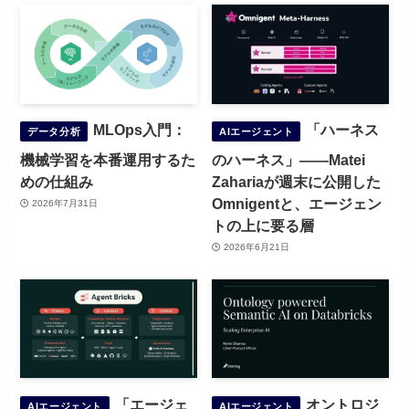
MLOps入門：
「ハーネス
データ分析
AIエージェント
機械学習を本番運用するた
のハーネス」——Matei
めの仕組み
Zahariaが週末に公開した
Omnigentと、エージェン
2026年7月31日
トの上に要る層
2026年6月21日
「エージェ
オントロジ
AIエージェント
AIエージェント