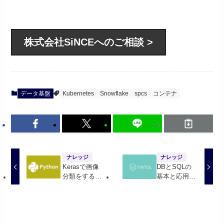
株式会社SiNCEへのご相談 >
データ基盤
Kubernetes
Snowflake
spcs
コンテナ
ナレッジ
ナレッジ
Kerasで画像
DBとSQLの
分類をする方
基本と応用 |
法
DBMSの種類
とトランザク
ション管理に
ついて詳しく
解説