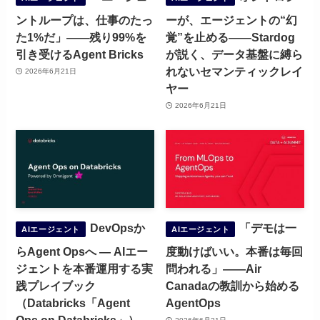
ントループは、仕事のたっ
ーが、エージェントの“幻
た1%だ」——残り99%を
覚”を止める——Stardog
引き受けるAgent Bricks
が説く、データ基盤に縛ら
れないセマンティックレイ
2026年6月21日
ヤー
2026年6月21日
DevOpsか
「デモは一
AIエージェント
AIエージェント
らAgent Opsへ ― AIエー
度動けばいい。本番は毎回
ジェントを本番運用する実
問われる」——Air
践プレイブック
Canadaの教訓から始める
（Databricks「Agent
AgentOps