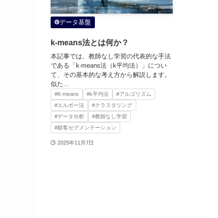
データ基盤
k-means法とは何か？
本記事では、教師なし学習の代表的な手法
である「k-means法（k平均法）」につい
て、その基本的な考え方から解説します。
似た...
#K-means
#k平均法
#アルゴリズム
#エルボー法
#クラスタリング
#データ分析
#教師なし学習
#顧客セグメンテーション
2025年11月7日