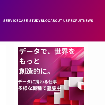
SERVICE
CASE STUDY
BLOG
ABOUT US
RECRUIT
NEWS
ース
ナレッジ