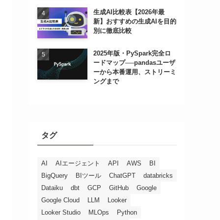
生成AI比較表【2026年最
新】おすすめの生成AIを目的
別に徹底比較
2025年版・PySpark完全ロ
ードマップ──pandasユーザ
ーから本番運用、ストリーミ
ングまで
タグ
AI
AIエージェント
API
AWS
BI
BigQuery
BIツール
ChatGPT
databricks
Dataiku
dbt
GCP
GitHub
Google
Google Cloud
LLM
Looker
Looker Studio
MLOps
Python