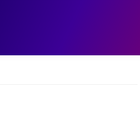
ェント
データ基盤
データ分析
業務変革
ユースケ