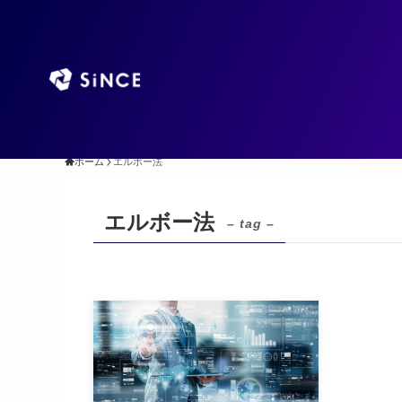
TOP
AIエージ
ホーム
エルボー法
エルボー法
– tag –