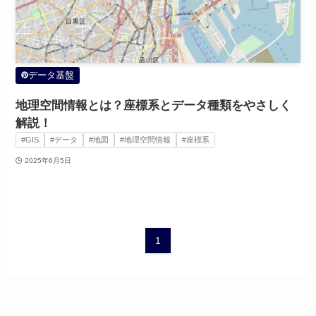
データ基盤
地理空間情報とは？座標系とデータ種類をやさしく
解説！
#GIS
#データ
#地図
#地理空間情報
#座標系
2025年6月5日
1