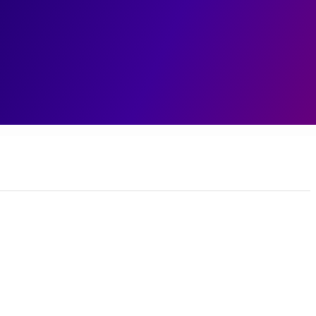
ェント
データ基盤
データ分析
業務変革
ユースケ