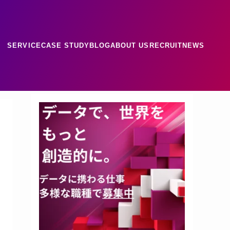
SERVICE
CASE STUDY
BLOG
ABOUT US
RECRUIT
NEWS
ース
ナレッジ