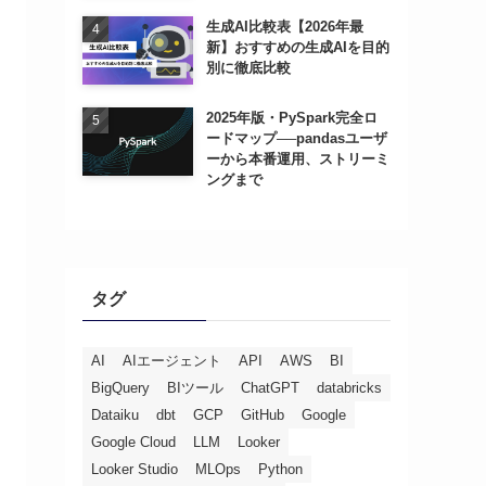
生成AI比較表【2026年最
新】おすすめの生成AIを目的
別に徹底比較
2025年版・PySpark完全ロ
ードマップ──pandasユーザ
ーから本番運用、ストリーミ
ングまで
タグ
AI
AIエージェント
API
AWS
BI
BigQuery
BIツール
ChatGPT
databricks
Dataiku
dbt
GCP
GitHub
Google
Google Cloud
LLM
Looker
Looker Studio
MLOps
Python