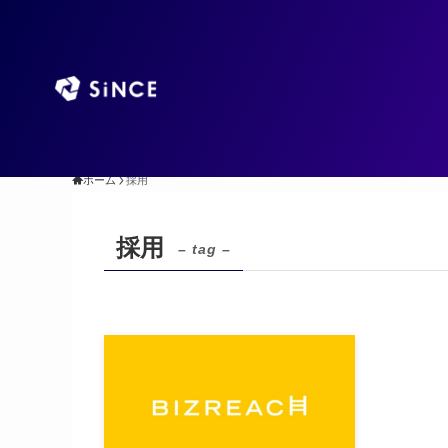
TOP
AIエージ
ホーム
採用
採用
– tag –