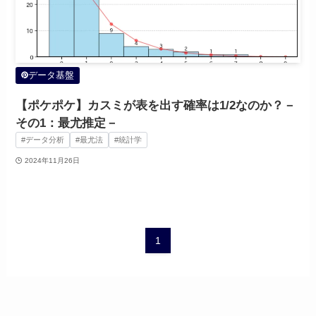
データ基盤
【ポケポケ】カスミが表を出す確率は1/2なのか？－
その1：最尤推定－
#データ分析
#最尤法
#統計学
2024年11月26日
1