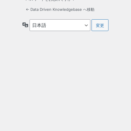
← Data Driven Knowledgebase へ移動
言
語