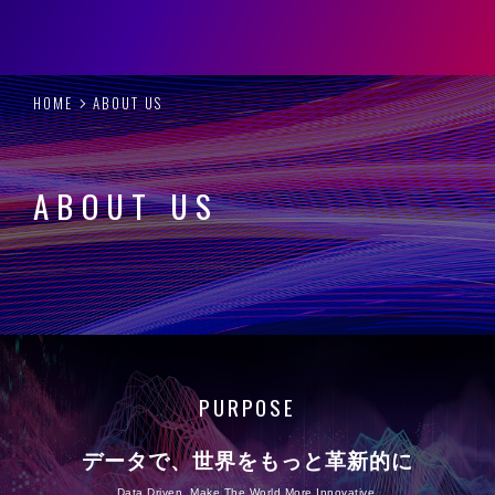
HOME
ABOUT US
ABOUT US
PURPOSE
データで、世界をもっと革新的に
Data Driven, Make The World More Innovative.