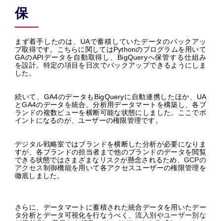
保
まず着手したのは、UAで蓄積していたデータのバックアッ
プ取得です。こちらに関してはPythonのプログラムを用いて
GAのAPIデータを自動取得し、BigQueryへ保管する仕組み
を設計。特定の項目を日次でバックアップできるようにしま
した。
続いて、GA4のデータもBigQueryに自動連携したほか、UA
とGA4のデータを統合。分析用データマートを構築し、各ブ
ランドの複数ビューを横断可能な状態にしました。ここでポ
イントになるのが、ユーザーの権限管理です。
デジタル戦略室ではブランドを横断した分析が必要になりま
すが、各ブランドの担当者まで他のブランドのデータを閲覧
できる状態ではさまざまなリスクが懸念されるため、
GCPの
アクセス制御機能
を用いて各アクセスユーザーの権限管理を
徹底しました。
さらに、データマートに蓄積された統合データを用いたデー
タ分析とデータ可視化を行なうべく、
流入別やユーザー別な