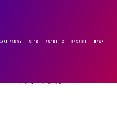
特化データ分析サービス Innovel Adを月額9,800円から提
CASE STUDY
BLOG
ABOUT US
RECRUIT
NEWS
Vをリアルタイム
ス分析も可能な広
9,800円から提供