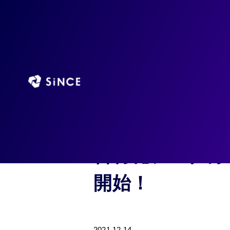
HOME
NEWS
【全業種対応】広告経由のROASやROI、LTV
供開始！
【全業種対応】広
で見える化！メ
告特化データ分析サ
開始！
2021.12.14