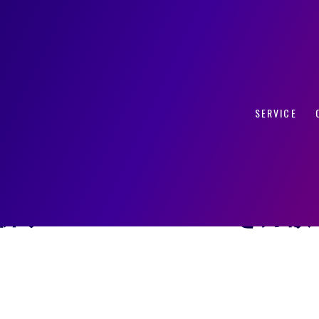
をリアルタイムで見える化！メディア×購入時期などクロス分析も可能な広告
SERVICE
告経由のROASやROI、LT
ディア×購入時期などクロ
ービス Innovel Adを月額