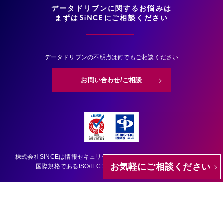
データドリブンに関するお悩みは
まずは
にご相談ください
データドリブンの不明点は何でもご相談ください
お問い合わせ/ご相談
株式会社SiNCEは情報セキュリティマネジメントシステム（ISMS）の
お気軽にご相談ください
国際規格である
ISO/IEC 27001認証を取得しています。