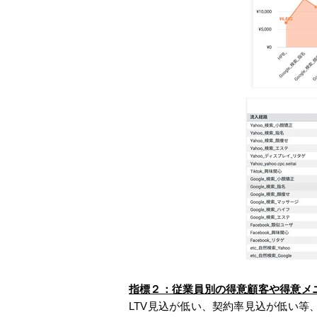
指標２：従業員別の得意顧客や得意メニ
LTV見込が低い、契約率見込が低い等