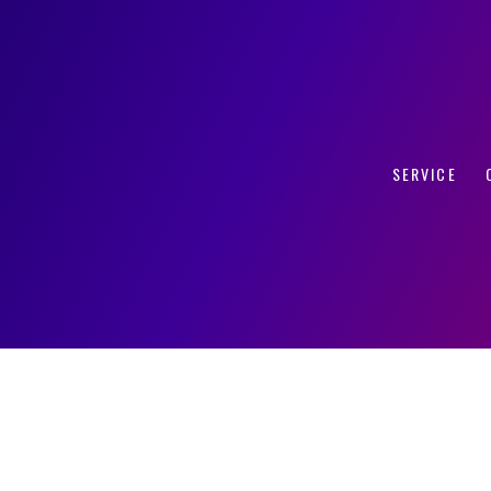
0円から提供開始！統合顧客データの活用でCPAやLTV,契約率の大幅
SERVICE
ータ分析サービスを月額9,8
タの活用でCPAやLTV,契