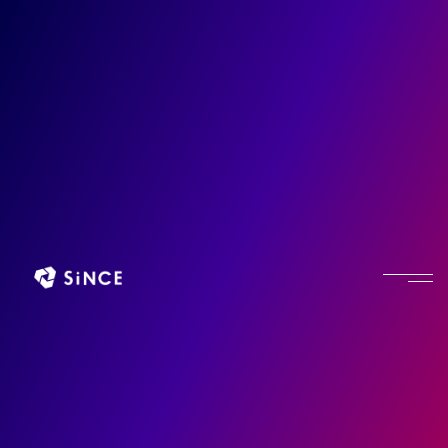
Branding Knowledgebase SINCE.
高機能を切り捨てた
Wiiの英断
【ブルーオーシャン
戦略の成功事例(3)】
CATEGORY :
ブランディング成功事例
TAGGED :
Wii
ブルーオーシャン戦略
任天堂