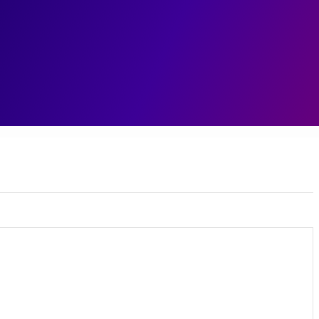
ェント
データ基盤
データ分析
業務変革
ユースケ