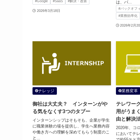
#Google
#SaaS
#解決・改善
は、バ...
#バックオフ
2026年3月18日
#業務効率化
2026年2月2
ナレッジ
業務変革
御社は大丈夫？ インターンがや
テレワー
る気をなくす3つのタブー
用がうま
由と解決
インターンシップはそもそも、企業が学生
に職業体験の場を提供し、学生へ業務内容
2020年、
や働き方への理解を深めてもらう制度のこ
においてテ
と...
で約55％と