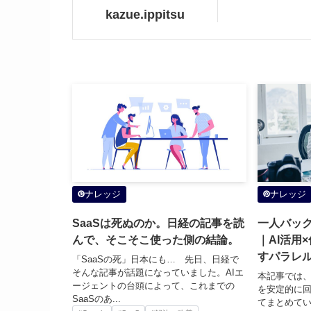
kazue.ippitsu
ナレッジ
ナレッジ
SaaSは死ぬのか。日経の記事を読
一人バッ
んで、そこそこ使った側の結論。
｜AI活用
すパラレ
「SaaSの死」日本にも… 先日、日経で
そんな記事が話題になっていました。AIエ
本記事では
ージェントの台頭によって、これまでの
を安定的に
SaaSのあ...
てまとめてい