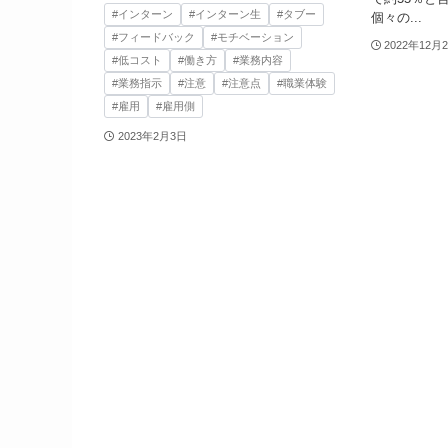
#インターン
#インターン生
#タブー
個々の...
#フィードバック
#モチベーション
2022年12月
#低コスト
#働き方
#業務内容
#業務指示
#注意
#注意点
#職業体験
#雇用
#雇用側
2023年2月3日