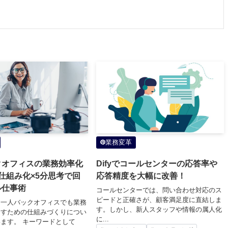
業務変革
クオフィスの業務効率化
Difyでコールセンターの応答率や
×仕組み化×5分思考で回
応答精度を大幅に改善！
ル仕事術
コールセンターでは、問い合わせ対応のス
ピードと正確さが、顧客満足度に直結しま
、一人バックオフィスでも業務
す。しかし、新人スタッフや情報の属人化
回すための仕組みづくりについ
に...
ます。 キーワードとして