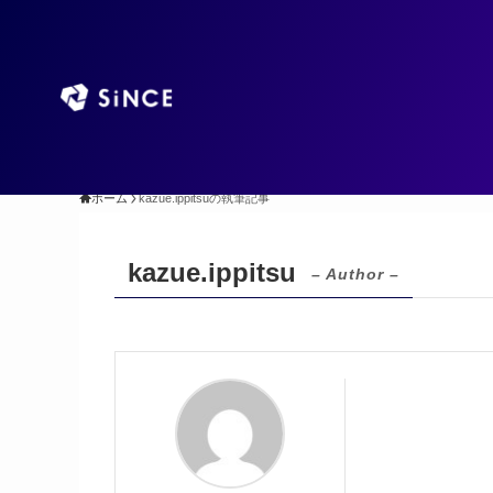
TOP
AIエージ
ホーム
kazue.ippitsuの執筆記事
kazue.ippitsu
– Author –