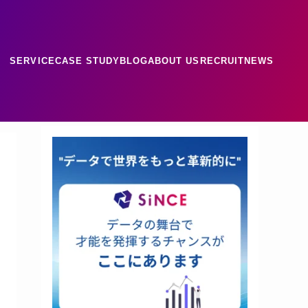
SERVICE
CASE STUDY
BLOG
ABOUT US
RECRUIT
NEWS
ース
ナレッジ