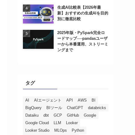
生成AI比較表【2026年最
新】おすすめの生成AIを目的
別に徹底比較
2025年版・PySpark完全ロ
ードマップ──pandasユーザ
ーから本番運用、ストリーミ
ングまで
タグ
AI
AIエージェント
API
AWS
BI
BigQuery
BIツール
ChatGPT
databricks
Dataiku
dbt
GCP
GitHub
Google
Google Cloud
LLM
Looker
Looker Studio
MLOps
Python