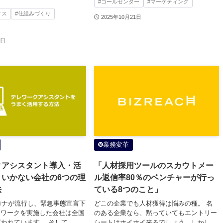
#コールセンター
#マーケティング
ィス
#仕組みづくり
2025年10月21日
0日
業務変革
クアシスタント導入・活
「人材採用ツールのスカウトメー
くいかない会社の6つの理
ル返信率80％のベンチャーが行っ
法
ている8つのこと」
コロナが流行し、緊急事態宣言下
どこの企業でも人材獲得は悩みの種。 名
レワークを実施した会社は全国
のある企業なら、黙っていてもエントリー
言われています。 そして、
シートはホイホイ来るでしょう。しかし、