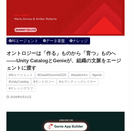
AIエージェント
データ基盤
ナレッジ
オントロジーは「作る」ものから「育つ」ものへ
——Unity CatalogとGenieが、組織の文脈をエージ
ェントに渡す
#AIエージェント
#DataAISummit2026
#databricks
#genie
#UnityCatalog
#オントロジー
#セマンティックレイヤー
#ナレッジグラフ
2026年6月21日