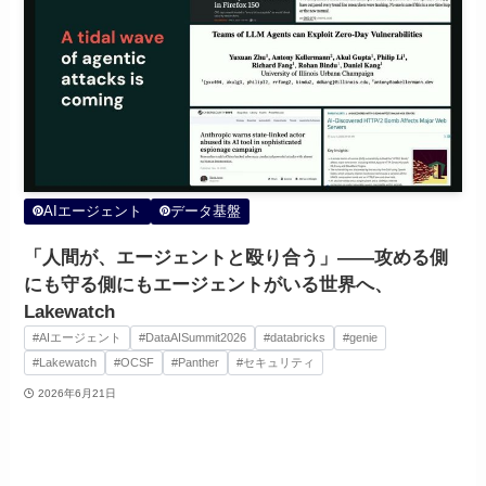
AIエージェント
データ基盤
「人間が、エージェントと殴り合う」——攻める側
にも守る側にもエージェントがいる世界へ、
Lakewatch
#AIエージェント
#DataAISummit2026
#databricks
#genie
#Lakewatch
#OCSF
#Panther
#セキュリティ
2026年6月21日