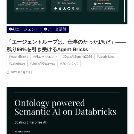
AIエージェント
データ基盤
「エージェントループは、仕事のたった1%だ」——
残り99%を引き受けるAgent Bricks
#AgentBricks
#AIエージェント
#DataAISummit2026
#databricks
#Lakebase
#UnityAIGateway
#ガバナンス
2026年6月21日