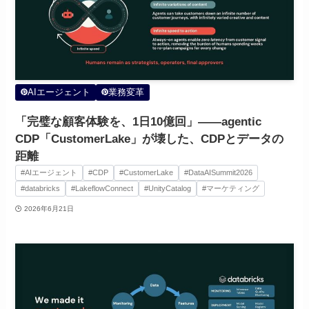
AIエージェント
業務変革
「完璧な顧客体験を、1日10億回」——agentic
CDP「CustomerLake」が壊した、CDPとデータの
距離
#AIエージェント
#CDP
#CustomerLake
#DataAISummit2026
#databricks
#LakeflowConnect
#UnityCatalog
#マーケティング
2026年6月21日