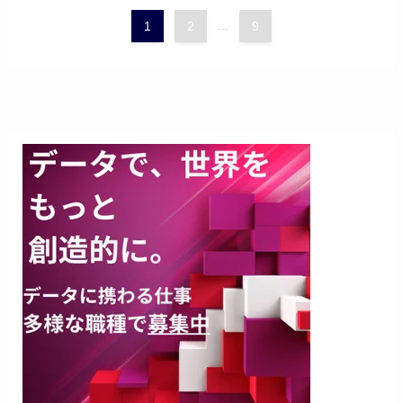
1
2
...
9