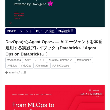
AIエージェント
データ基盤
業務変革
DevOpsからAgent Opsへ ― AIエージェントを本番
運用する実践プレイブック（Databricks「Agent
Ops on Databricks」）
#AgentOps
#AIエージェント
#DataAISummit2026
#databricks
#MLflow
#MLOps
#Omnigent
#UnityCatalog
2026年6月21日