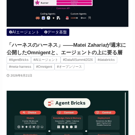
AIエージェント
データ基盤
「ハーネスのハーネス」——Matei Zahariaが週末に
公開したOmnigentと、エージェントの上に要る層
#AgentBricks
#AIエージェント
#DataAISummit2026
#databricks
#meta-harness
#Omnigent
#オープンソース
2026年6月21日