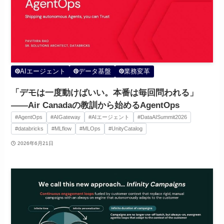
AIエージェント
データ基盤
業務変革
「デモは一度動けばいい。本番は毎回問われる」
——Air Canadaの教訓から始めるAgentOps
#AgentOps
#AIGateway
#AIエージェント
#DataAISummit2026
#databricks
#MLflow
#MLOps
#UnityCatalog
2026年6月21日