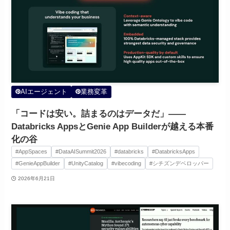
AIエージェント
業務変革
「コードは安い。詰まるのはデータだ」——
Databricks AppsとGenie App Builderが越える本番
化の谷
#AppSpaces
#DataAISummit2026
#databricks
#DatabricksApps
#GenieAppBuilder
#UnityCatalog
#vibecoding
#シチズンデベロッパー
2026年6月21日