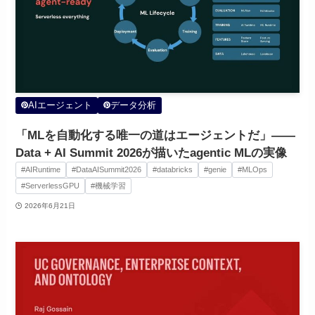
AIエージェント
データ分析
「MLを自動化する唯一の道はエージェントだ」——
Data + AI Summit 2026が描いたagentic MLの実像
#AIRuntime
#DataAISummit2026
#databricks
#genie
#MLOps
#ServerlessGPU
#機械学習
2026年6月21日