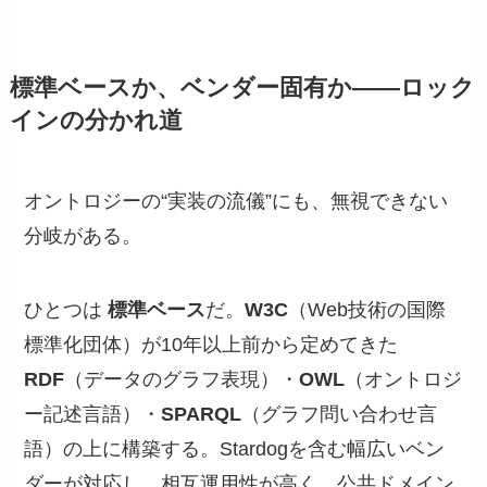
標準ベースか、ベンダー固有か——ロック
インの分かれ道
オントロジーの“実装の流儀”にも、無視できない
分岐がある。
ひとつは
標準ベース
だ。
W3C
（Web技術の国際
標準化団体）が10年以上前から定めてきた
RDF
（データのグラフ表現）・
OWL
（オントロジ
ー記述言語）・
SPARQL
（グラフ問い合わせ言
語）の上に構築する。Stardogを含む幅広いベン
ダーが対応し、相互運用性が高く、公共ドメイン