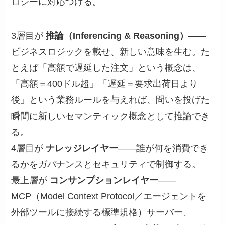
ロジーに対応づける。
3層目が
推論（Inferencing & Reasoning）
——
ビジネスロジックを載せ、新しい意味を生む。た
とえば「高額で遅延した注文」という概念は、
「高額＝400ドル超」「遅延＝要求出荷日より
後」という業務ルールを与えれば、問いを投げた
瞬間に新しいセマンティック概念として推論でき
る。
4層目が
ナレッジレイヤー
——誰が何を消費でき
るかをガバナンスとセキュリティで制御する。
最上層が
コンサンプションレイヤー
——
MCP（Model Context Protocol／エージェントを
外部ツールに接続する標準規格）サーバー、