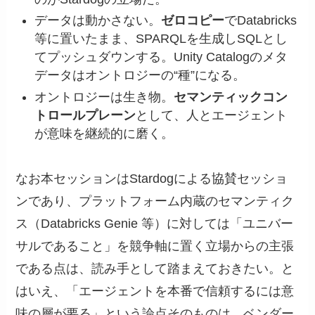
データは動かさない。
ゼロコピー
でDatabricks
等に置いたまま、SPARQLを生成しSQLとし
てプッシュダウンする。Unity Catalogのメタ
データはオントロジーの“種”になる。
オントロジーは生き物。
セマンティックコン
トロールプレーン
として、人とエージェント
が意味を継続的に磨く。
なお本セッションはStardogによる協賛セッショ
ンであり、プラットフォーム内蔵のセマンティク
ス（Databricks Genie 等）に対しては「ユニバー
サルであること」を競争軸に置く立場からの主張
である点は、読み手として踏まえておきたい。と
はいえ、「エージェントを本番で信頼するには意
味の層が要る」という論点そのものは、ベンダー