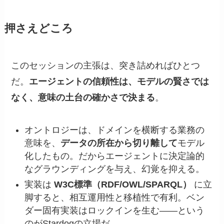
押さえどころ
このセッションの主張は、突き詰めればひとつ
だ。
エージェントの信頼性は、モデルの賢さでは
なく、意味の土台の確かさで決まる
。
オントロジーは、ドメインを横断する業務の
意味を、
データの所在から切り離して
モデル
化したもの。だからエージェントに決定論的
なグラウンディングを与え、幻覚を抑える。
実装は
W3C標準（RDF/OWL/SPARQL）
に立
脚すると、相互運用性と移植性で有利。ベン
ダー固有実装はロックインを生む——という
のがStardogの立場だ。