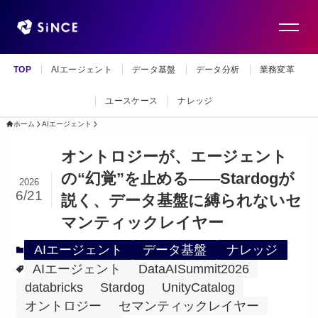
TOP
AIエージェント
データ基盤
データ分析
業務変革
ユースケース
ナレッジ
ホーム
AIエージェント
オントロジーが、エージェント
の“幻覚”を止める——Stardogが
2026
6/21
説く、データ基盤に縛られないセ
マンティックレイヤー
AIエージェント
データ基盤
ナレッジ
AIエージェント
DataAISummit2026
databricks
Stardog
UnityCatalog
オントロジー
セマンティックレイヤー