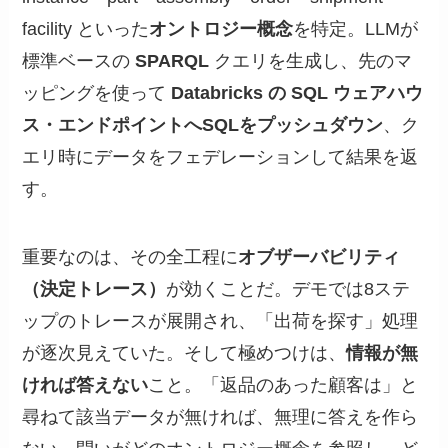
facility といった
オントロジー概念
を特定。LLMが
標準ベースの
SPARQL
クエリを生成し、先のマ
ッピングを使って
Databricks の SQL ウェアハウ
ス・エンドポイントへSQLをプッシュダウン
、ク
エリ時にデータをフェデレーションして結果を返
す。
重要なのは、その全工程に
オブザーバビリティ
（決定トレース）
が効くことだ。デモでは8ステ
ップのトレースが展開され、「出荷を探す」処理
が逐次見えていた。そして極めつけは、
情報が無
ければ答えない
こと。「返品のあった顧客は」と
尋ねて該当データが無ければ、無理に答えを作ら