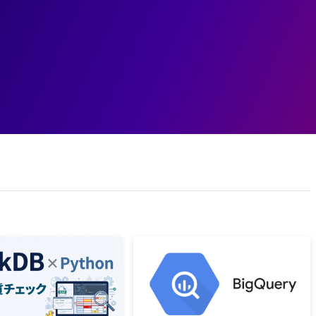
ェント
データ基盤
データ分析
業務変革
ユースケ