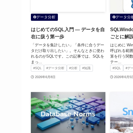
データ分析
データ分
はじめてのSQL入門 ― データを自
SQLWi
在に扱う第一歩
ごとに解
「データを集計したい」「条件に合うデー
はじめに W
タだけ取り出したい」。そんなときに使わ
呼ばれる範
れるのがSQLです。この記事では、SQLを
算を行う関数で
まっ...
テー...
#SQL
#データ分析
#分析
#知識
#SQL
#デ
2026年6月8日
2026年6月5