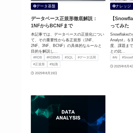
データ基盤
ナレッジ
データベース正規形徹底解説：
【Snowfla
1NFからBCNFまで
ってみた
本記事では、データベースの正規化につい
Snowflak
て、その重要性から各正規形（1NF、
Analyst
2NF、3NF、BCNF）の具体的なルールと
度、課題ま
目的を解説し...
との比...
#RDB
#RDBMS
#SQL
#データ活用
#AI
#Snowf
#正規形
#知識
2025年8月4
2025年8月19日