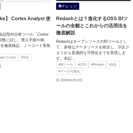
ナレッジ
ke】 Cortex Analyst 使
Redashとは？進化するOSS BIツ
ールの全貌とこれからの活用法を
徹底解説
eの会話型AI分析ツール「Cortex
」を実際に試し、導入手順や精
RedashはオープンソースのBIツールとし
でを徹底検証。ノーコード実装
て、多様なデータソースを統合し、SQLク
エリから直感的な可視化までを実現しま
lake Cortex
#SQL
す。本記...
#BIツール
#OSS
#Redash
#SQL
日
#データ可視化
2025年6月12日