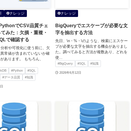
析
ナレッジ
ナレッジ
×PythonでCSV品質チェ
BigQueryでエスケープが必要な文
ってみた：欠損・重複・
字を抽出する方法
QLで確認する
先日、\n・%・\のような、検索にエスケー
プが必要な文字を抽出する機会がありまし
を分析や可視化に使う前に、欠
た。調べてみると方法が複数あり、どれを
、異常値が含まれていないか確
使...
があります。 もちろん、
#BigQuery
#SQL
#知識
ckDB
#Python
#SQL
2026年6月12日
#データ品質
#知識
4日