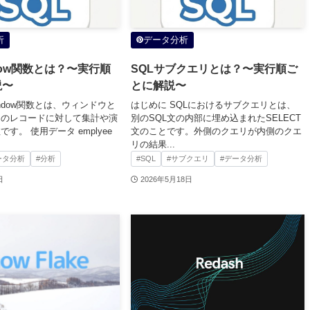
析
データ分析
ndow関数とは？〜実行順
SQLサブクエリとは？〜実行順ご
説〜
とに解説〜
indow関数とは、ウィンドウと
はじめに SQLにおけるサブクエリとは、
囲のレコードに対して集計や演
別のSQL文の内部に埋め込まれたSELECT
す。 使用データ emplyee
文のことです。外側のクエリが内側のクエ
リの結果...
ータ分析
#分析
#SQL
#サブクエリ
#データ分析
日
2026年5月18日