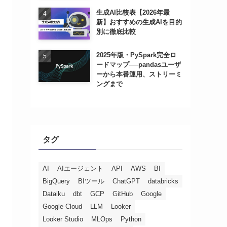
生成AI比較表【2026年最
新】おすすめの生成AIを目的
別に徹底比較
2025年版・PySpark完全ロ
ードマップ──pandasユーザ
ーから本番運用、ストリーミ
ングまで
タグ
AI
AIエージェント
API
AWS
BI
BigQuery
BIツール
ChatGPT
databricks
Dataiku
dbt
GCP
GitHub
Google
Google Cloud
LLM
Looker
Looker Studio
MLOps
Python