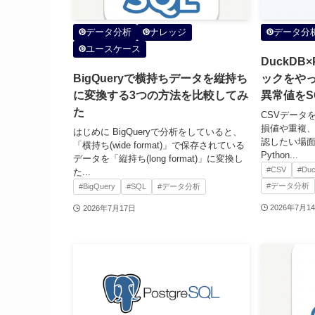
データ分析
ナレッジ
データ分
ユースケース
DuckDB
BigQueryで横持ちデータを縦持ち
ックをや
に変換する3つの方法を比較してみ
異常値をS
た
CSVデータ
損値や重複
はじめに BigQueryで分析をしていると、
認したい場面
「横持ち(wide format)」で保存されている
Python...
データを「縦持ち(long format)」に変換し
#CSV
#Du
た...
#データ分析
#BigQuery
#SQL
#データ分析
2026年7月1
2026年7月17日