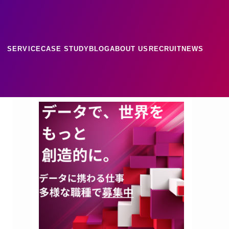
SERVICE
CASE STUDY
BLOG
ABOUT US
RECRUIT
NEWS
ース
ナレッジ