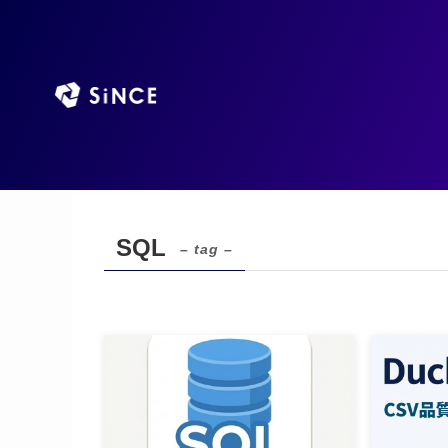
TOP
AIエージ
ホーム
SQL
SQL
– tag –