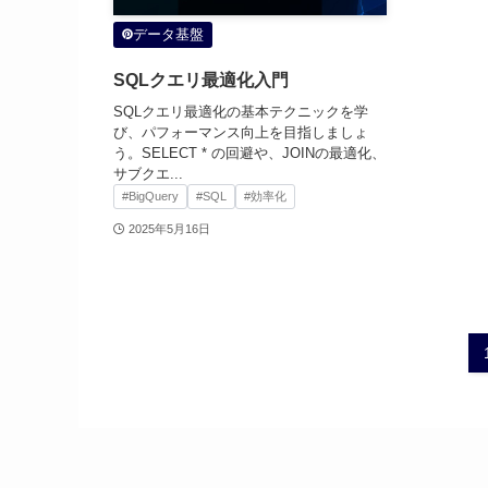
データ基盤
SQLクエリ最適化入門
SQLクエリ最適化の基本テクニックを学
び、パフォーマンス向上を目指しましょ
う。SELECT * の回避や、JOINの最適化、
サブクエ...
#BigQuery
#SQL
#効率化
2025年5月16日