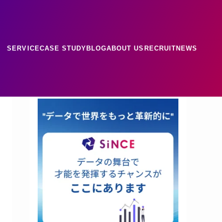
SERVICE
CASE STUDY
BLOG
ABOUT US
RECRUIT
NEWS
ース
ナレッジ