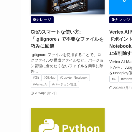
ナレッジ
ナレッジ
Gitのスマートな使い方:
Vertex A
「.gitignore」で不要なファイルを
ドポイントか
巧みに回避
Noteb
止&削除
.gitignore ファイルを使用することで、ロ
グファイルや構成ファイルなど、バージョ
Vertex AI 
ン管理に含めたくないファイルを簡単に除
トから、Jupy
外...
をundeploy
#Git
#GitHub
#Jupyter Notebook
#AI
#Vertex
#Vertex AI
#バージョン管理
2023年7月2
2024年1月17日