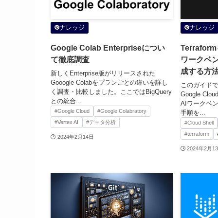
ナレッジ
ナレッジ
Google Colab Enterpriseについ
Terrafo
て徹底調査
ワークベ
成する方
新しくEnterprise版がリリースされた
Gooogle Colabをプランごとの違いを詳し
このガイドでは
く調査・比較しました。ここではBigQuery
Google Clo
との統合...
AIワークベ
#Google Cloud
#Google Colabratory
手順を...
#Vertex AI
#データ分析
#Cloud Shell
#terraform
2024年2月14日
2024年2月1