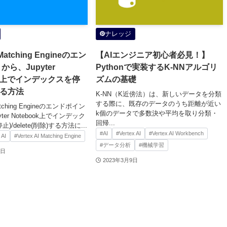
ナレッジ
I Matching Engineのエン
【AIエンジニア初心者必見！】
ら、Jupyter
Pythonで実装するK-NNアルゴリ
ook上でインデックスを停
ズムの基礎
する方法
K-NN（K近傍法）は、新しいデータを分類
する際に、既存のデータのうち距離が近い
Matching Engineのエンドポイン
k個のデータで多数決や平均を取り分類・
ter Notebook上でインデック
回帰...
(停止)/delete(削除)する方法に...
#AI
#Vertex AI
#Vertex AI Workbench
 AI
#Vertex AI Matching Engine
#データ分析
#機械学習
1日
2023年3月9日