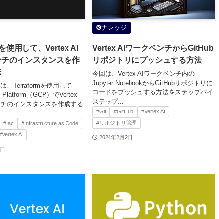
ナレッジ
rmを使用して、Vertex AI
Vertex AIワークベンチからGitHub
ンチのインスタンスを作
リポジトリにプッシュする方法
法
今回は、Vertex AIワークベンチ内の
Jupyter NotebookからGitHubリポジトリに
、Terraformを使用して
コードをプッシュする方法をステップバイ
ud Platform（GCP）でVertex
ステップ...
ンチのインスタンスを作成する
#Git
#GitHub
#Vertex AI
#リポジトリ管理
#Iac
#Infrastructure as Code
#Vertex AI
2024年2月2日
3日