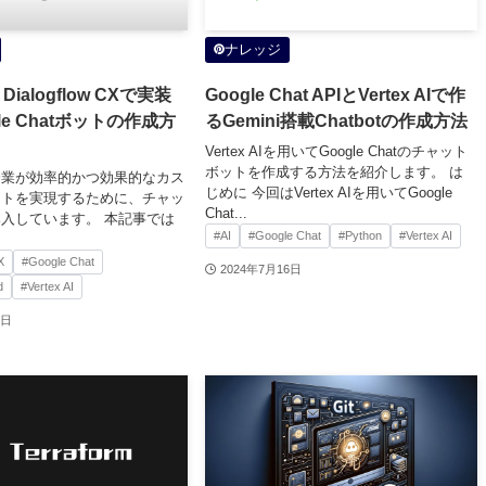
ナレッジ
ialogflow CXで実装
Google Chat APIとVertex AIで作
le Chatボットの作成方
るGemini搭載Chatbotの作成方法
Vertex AIを用いてGoogle Chatのチャット
ボットを作成する方法を紹介します。 は
企業が効率的かつ効果的なカス
じめに 今回はVertex AIを用いてGoogle
ートを実現するために、チャッ
Chat...
入しています。 本記事では
#AI
#Google Chat
#Python
#Vertex AI
X
#Google Chat
2024年7月16日
d
#Vertex AI
6日