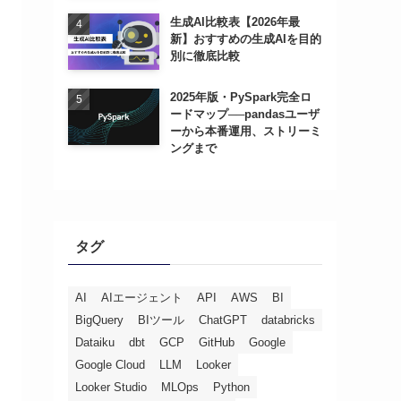
生成AI比較表【2026年最
新】おすすめの生成AIを目的
別に徹底比較
2025年版・PySpark完全ロ
ードマップ──pandasユーザ
ーから本番運用、ストリーミ
ングまで
タグ
AI
AIエージェント
API
AWS
BI
BigQuery
BIツール
ChatGPT
databricks
Dataiku
dbt
GCP
GitHub
Google
Google Cloud
LLM
Looker
Looker Studio
MLOps
Python