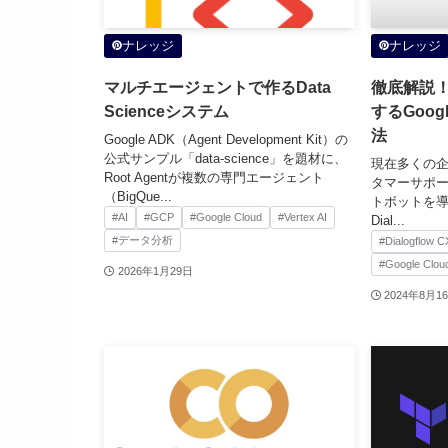
ナレッジ
ナレッジ
マルチエージェントで作るData
徹底解説！D
Scienceシステム
するGoog
法
Google ADK（Agent Development Kit）の
公式サンプル「data-science」を題材に、
現在多くの
Root Agentが複数の専門エージェント
タマーサポ
（BigQue...
トボットを導
#AI
#GCP
#Google Cloud
#Vertex AI
Dial...
#データ分析
#Dialogflow C
#Google Clou
2026年1月29日
2024年8月1