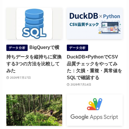
BigQueryで横
データ分析
データ分析
持ちデータを縦持ちに変換
DuckDB×PythonでCSV
する3つの方法を比較して
品質チェックをやってみ
みた
た：欠損・重複・異常値を
SQLで確認する
2026年7月17日
2026年7月14日