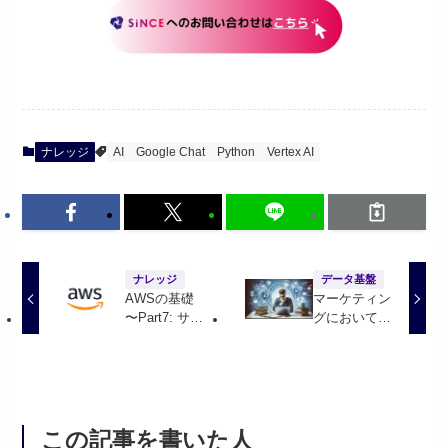
ナレッジ
AI
Google Chat
Python
Vertex AI
ナレッジ
データ基盤
AWSの基礎
マーケティン
〜Part7: サー
グにおいて重
バーレスサー
要な手法の
ビス〜
Upliftモデリ
ングについて
この記事を書いた人