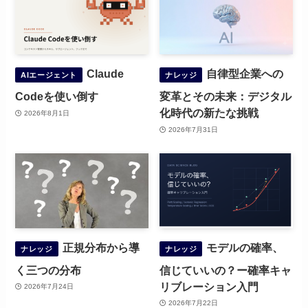
Claude
自律型企業への
AIエージェント
ナレッジ
Codeを使い倒す
変革とその未来：デジタル
化時代の新たな挑戦
2026年8月1日
2026年7月31日
正規分布から導
モデルの確率、
ナレッジ
ナレッジ
く三つの分布
信じていいの？ー確率キャ
リブレーション入門
2026年7月24日
2026年7月22日