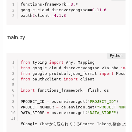
functions-framework==
3.
*

google-cloud-discoveryengine==
0.11
.
6
oauth
2
client==
4.1
.
3
main.py
from
 typing 
import
 Any
,
from
 google
.
cloud
.
discoveryengine_v1alpha 
impo
from
 google
.
protobuf
.
json_format 
import
from
 oauth2client 
import
 client

import
 functions_framework
,
 flask
,
 os

PROJECT_ID 
=
 os
.
environ
.
get
(
"PROJECT_ID"
)
PROJECT_NUMBER 
=
 os
.
environ
.
get
(
"PROJECT_NUMBE
DATA_STORE 
=
 os
.
environ
.
get
(
"DATA_STORE"
)
#Google Chatから送られてくるBearer Tokenの整合に使用 CHAT