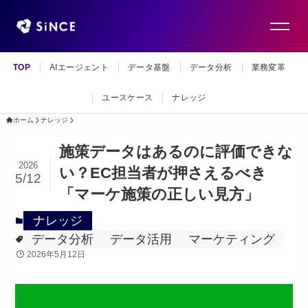
TOP
AIエージェント
データ基盤
データ分析
業務変革
ユースケース
ナレッジ
ホーム
ナレッジ
施策データはあるのに評価できな
2026
い？EC担当者が押さえるべき
5/12
「マーケ施策の正しい見方」
ナレッジ
データ分析
データ活用
マーケティング
2026年5月12日