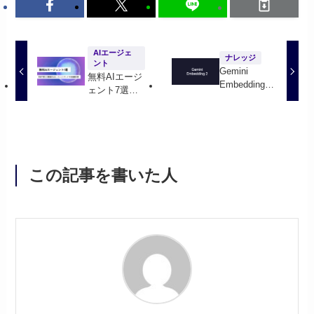
AIエージェ
ナレッジ
ント
Gemini
無料AIエージ
Embedding 2
ェント7選！
とは？ テキ
日本で使える
スト・画像・
無料のAIエー
動画・音声・
ジェントサー
PDFを1つの
ビスを徹底比
埋め込み空間
較【2026年最
に載せる
新】
この記事を書いた人
Googleの新モ
デル