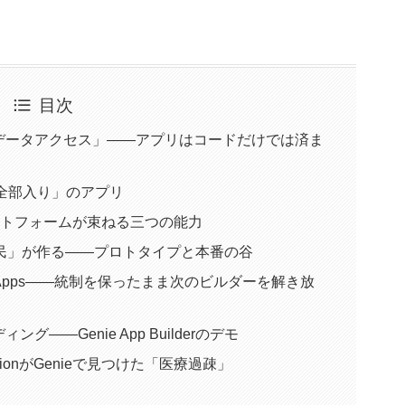
目次
データアクセス」——アプリはコードだけでは済ま
「全部入り」のアプリ
—プラットフォームが束ねる三つの能力
民」が作る——プロトタイプと本番の谷
s Micro Apps——統制を保ったまま次のビルダーを解き放
——Genie App Builderのデモ
ationがGenieで見つけた「医療過疎」