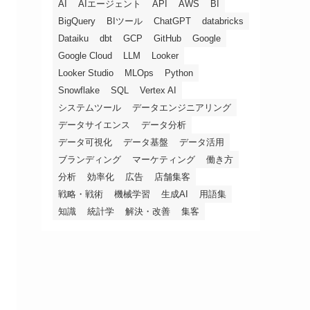
AI
AIエージェント
API
AWS
BI
BigQuery
BIツール
ChatGPT
databricks
Dataiku
dbt
GCP
GitHub
Google
Google Cloud
LLM
Looker
Looker Studio
MLOps
Python
Snowflake
SQL
Vertex AI
システムツール
データエンジニアリング
データサイエンス
データ分析
データ可視化
データ基盤
データ活用
ブランディング
マーケティング
働き方
分析
効率化
広告
店舗集客
戦略・戦術
機械学習
生成AI
用語集
知識
統計学
解決・改善
集客