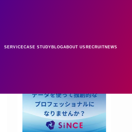
ース
ナレッジ
SERVICE
CASE STUDY
BLOG
ABOUT US
RECRUIT
NEWS