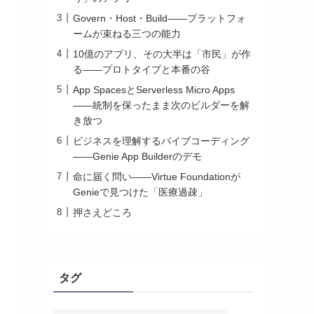
Govern・Host・Build——プラットフォ
ームが束ねる三つの能力
10億のアプリ、その大半は「市民」が作
る——プロトタイプと本番の谷
App SpacesとServerless Micro Apps
——統制を保ったまま次のビルダーを解
き放つ
ビジネスを理解するバイブコーディング
——Genie App Builderのデモ
命に届く問い——Virtue Foundationが
Genieで見つけた「医療過疎」
押さえどころ
タグ