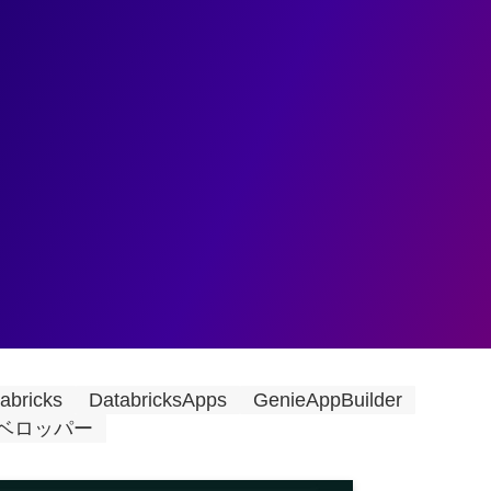
ェント
データ基盤
データ分析
業務変革
ユースケ
データだ」——Databricks Appsと
rが越える本番化の谷
abricks
DatabricksApps
GenieAppBuilder
ベロッパー