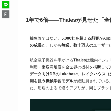
1年で6倍——Thalesが見せた
抽象論ではない。
5,000社を超える顧客
がAp
の成長
だ。しかも
毎週、数十万人のユーザー
航空電子機器を手がける
Thales
は機内インテ
利用・乗客満足度を全世界の機材を横断して
データ向けDBのLakebase、レイクハウス
測を担う機械学習モデル
が総動員されている
た。用途のまるで違うアプリが、同じプラッ