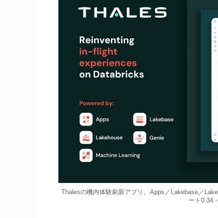
Thalesの機内体験刷新アプリ。Apps／Lakebase／L
ート0.3