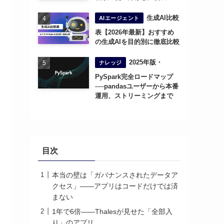
生成AI比較
AIエージェント
表【2026年最新】おすすめ
の生成AIを目的別に徹底比較
2025年版・
ナレッジ
PySpark完全ロードマップ
──pandasユーザーから本番
運用、ストリーミングまで
目次
本当の壁は「ガバナンスされたデータア
クセス」——アプリはコードだけでは済
まない
1年で6倍——Thalesが見せた「全部入
り」のアプリ