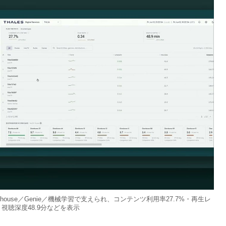
akehouse／Genie／機械学習で支えられ、コンテンツ利用率27.7%・再生レ
4・視聴深度48.9分などを表示