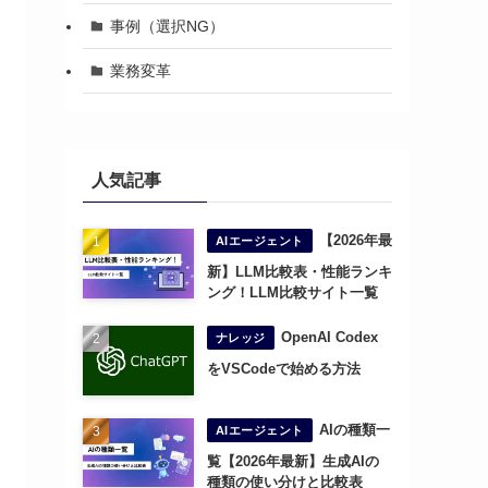
事例（選択NG）
業務変革
人気記事
【2026年最
AIエージェント
新】LLM比較表・性能ランキ
ング！LLM比較サイト一覧
OpenAI Codex
ナレッジ
をVSCodeで始める方法
AIの種類一
AIエージェント
覧【2026年最新】生成AIの
種類の使い分けと比較表