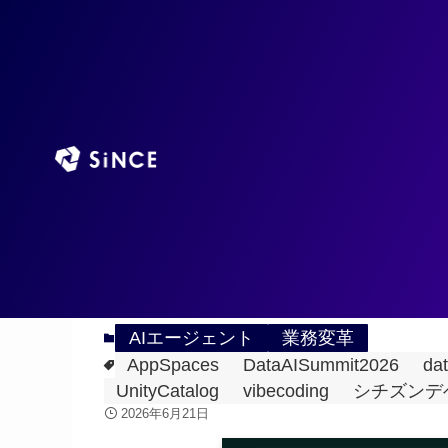
TOP
AIエージ
ホーム
AIエージェント
「コードは安い。詰まるのは
2026
6/21
Genie App Builde
AIエージェント
業務変革
AppSpaces
DataAISummit2026
dat
UnityCatalog
vibecoding
シチズンデ
2026年6月21日