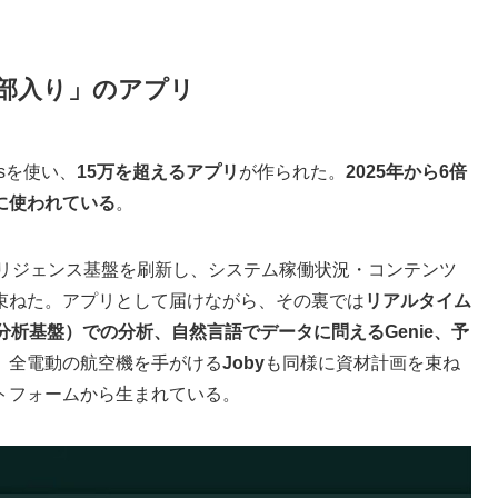
「全部入り」のアプリ
psを使い、
15万を超えるアプリ
が作られた。
2025年から6倍
に使われている
。
リジェンス基盤を刷新し、システム稼働状況・コンテンツ
束ねた。アプリとして届けながら、その裏では
リアルタイム
（分析基盤）での分析、自然言語でデータに問えるGenie、予
。全電動の航空機を手がける
Joby
も同様に資材計画を束ね
トフォームから生まれている。