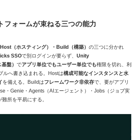
—プラットフォームが束ねる三つの能力
・Host（ホスティング）・Build（構築）
の三つに分かれ
ricks SSO
で別ログインが要らず、
Unity
ンス基盤）
で
アプリ単位でもユーザー単位でも
権限を切れ、利
ーブルへ書き込まれる。Hostは
構成可能なインスタンスと水
イ
を備える。Buildは
フレームワーク非依存
で、要がアプリ
ase・Genie・Agents（AIエージェント）・Jobs（ジョブ実
ンが難所を平易にする。