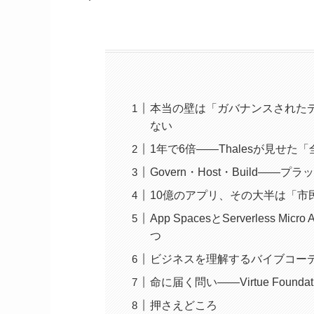
本当の壁は「ガバナンスされた
ない
1年で6倍——Thalesが見せた
Govern・Host・Build—
10億のアプリ、その大半は「市
App SpacesとServerles
つ
ビジネスを理解するバイブコーディング
命に届く問い——Virtue Found
押さえどころ