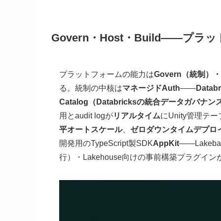
Govern・Host・Build—
プラットフォームの能力は
Govern（統制）
る。統制の中核は
マネージドAuth
——
Datab
Catalog（Databricksの統合データガバナ
用とaudit logが
リアルタイム
にUnity管理テ
平オートスケール
、
ゼロダウンタイムデプロ
開発用のTypeScript製SDK
AppKit
——Lakeb
行）・Lakehouse向けの事前構築プラグイ