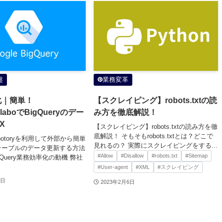
盤
業務変革
化｜簡単！
【スクレイピング】robots.txtの読
olaboでBigQueryのデー
み方を徹底解説！
X
【スクレイピング】robots.txtの読み方を徹
底解説！ そもそもrobots.txtとは？どこで
olabotoryを利用して外部から簡単
見れるの？ 実際にスクレイピングをする...
ryテーブルのデータ更新する方法
#Allow
#Disallow
#robots.txt
#Sitemap
gQuery業務効率化の動機 弊社
#User-agent
#XML
#スクレイピング
6日
2023年2月6日