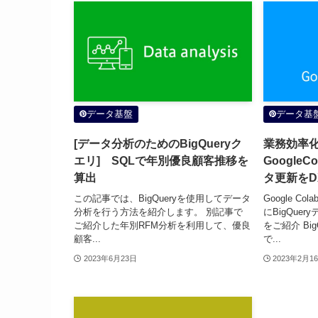
データ基盤
データ基
[データ分析のためのBigQueryク
業務効率
エリ] SQLで年別優良顧客推移を
GoogleC
算出
タ更新をD
この記事では、BigQueryを使用してデータ
Google C
分析を行う方法を紹介します。 別記事で
にBigQue
ご紹介した年別RFM分析を利用して、優良
をご紹介 Bi
顧客...
で...
2023年6月23日
2023年2月1