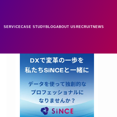
SERVICE
CASE STUDY
BLOG
ABOUT US
RECRUIT
NEWS
ース
ナレッジ