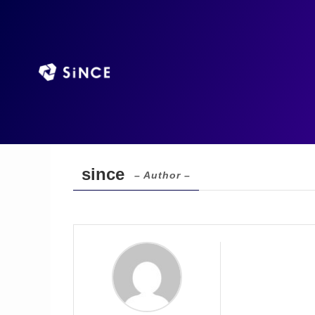
TOP
AIエージ
ホーム
sinceの執筆記事
since
– Author –