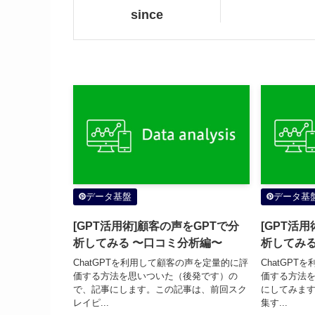
since
データ基盤
データ基
[GPT活用術]顧客の声をGPTで分
[GPT活
析してみる 〜口コミ分析編〜
析してみる
ChatGPTを利用して顧客の声を定量的に評
ChatGP
価する方法を思いついた（後発です）の
価する方法
で、記事にします。この記事は、前回スク
にしてみま
レイピ...
集す...