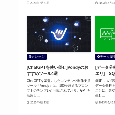
2023年7月31日
2023年7月3
ナレッジ
データ基
[ChatGPTを使い倒せ]Vondyのお
[データ分析
すすめツール4選
エリ] SQ
ChatGPTを基盤にしたコンテンツ制作支援
概要: この記
ツール「Vondy」は、100を超えるプロン
データ分析
プトのテンプレが用意されており、GPTを
ごとに、最初
活用し...
生し...
2023年6月23日
2023年6月2