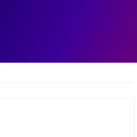
ェント
データ基盤
データ分析
業務変革
ユースケ