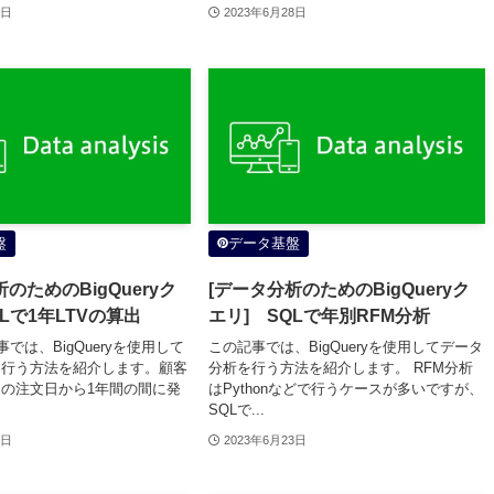
1日
2023年6月28日
盤
データ基盤
のためのBigQueryク
[データ分析のためのBigQueryク
Lで1年LTVの算出
エリ] SQLで年別RFM分析
事では、BigQueryを使用して
この記事では、BigQueryを使用してデータ
を行う方法を紹介します。顧客
分析を行う方法を紹介します。 RFM分析
の注文日から1年間の間に発
はPythonなどで行うケースが多いですが、
SQLで...
3日
2023年6月23日