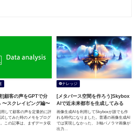
盤
ナレッジ
用術]顧客の声をGPTで分
[メタバース空間を作ろう]Skybox
 〜スクレイピング編〜
AIで近未来都市を生成してみる
Tを利用して顧客の声を定量的に評
画像生成AIを利用してSkyboxが誰でも作
を試してみた時のメモをブログ
れる時代になりました。普通の画像生成AI
す。この記事は、まずデータ収
では実現しなかった、３軸パノラマ画像が
出力...