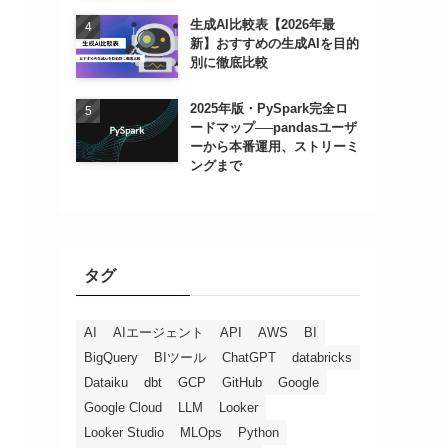
生成AI比較表【2026年最
新】おすすめの生成AIを目的
別に徹底比較
2025年版・PySpark完全ロ
ードマップ──pandasユーザ
ーから本番運用、ストリーミ
ングまで
タグ
AI
AIエージェント
API
AWS
BI
BigQuery
BIツール
ChatGPT
databricks
Dataiku
dbt
GCP
GitHub
Google
Google Cloud
LLM
Looker
Looker Studio
MLOps
Python