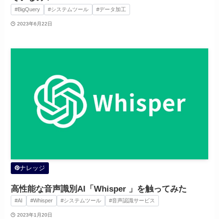
#BigQuery
#システムツール
#データ加工
2023年6月22日
ナレッジ
高性能な音声識別AI「Whisper 」を触ってみた
#AI
#Whisper
#システムツール
#音声認識サービス
2023年1月20日