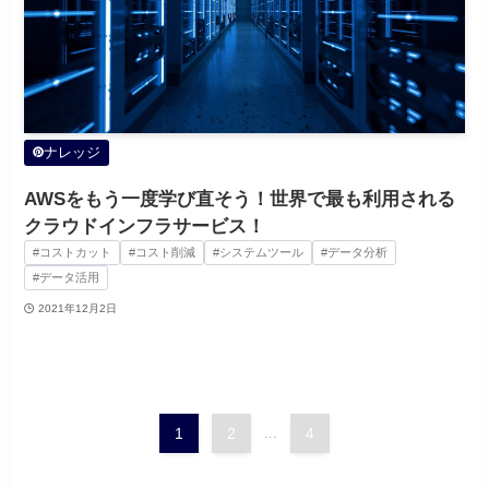
ナレッジ
AWSをもう一度学び直そう！世界で最も利用される
クラウドインフラサービス！
#コストカット
#コスト削減
#システムツール
#データ分析
#データ活用
2021年12月2日
1
2
...
4