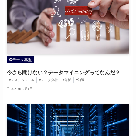
データ基盤
今さら聞けない？データマイニングってなんだ？
#システムツール
#データ分析
#分析
#知識
2021年12月4日