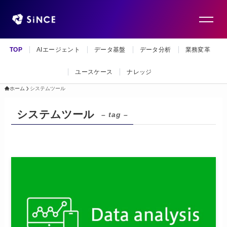
TOP
AIエージェント
データ基盤
データ分析
業務変革
ユースケース
ナレッジ
ホーム
システムツール
システムツール
– tag –