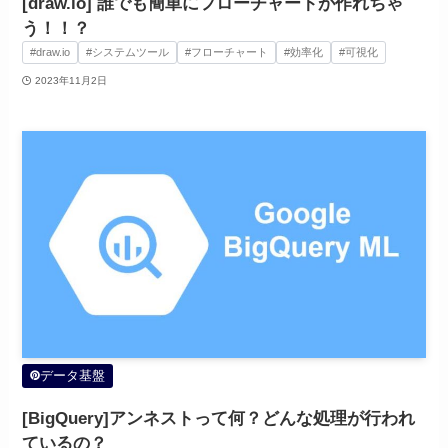
[draw.io] 誰でも簡単にフローチャートが作れちゃ
う！！？
#draw.io
#システムツール
#フローチャート
#効率化
#可視化
2023年11月2日
データ基盤
[BigQuery]アンネストって何？どんな処理が行われ
ているの？