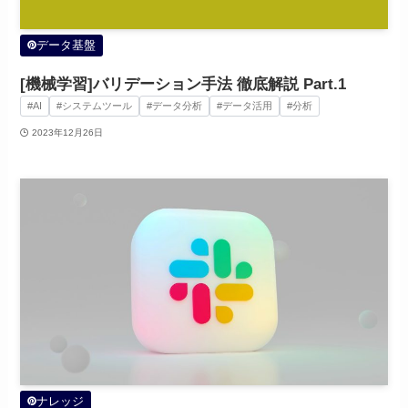
データ基盤
[機械学習]バリデーション手法 徹底解説 Part.1
#AI
#システムツール
#データ分析
#データ活用
#分析
2023年12月26日
ナレッジ