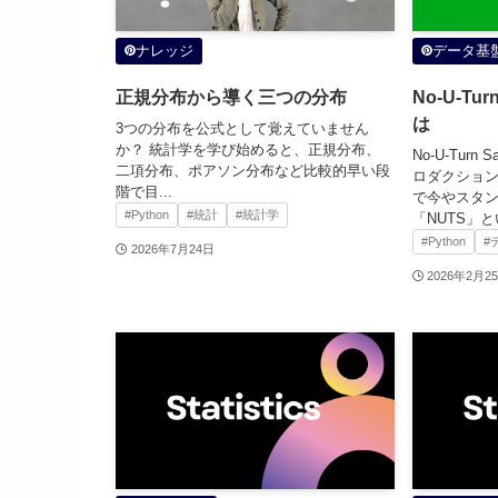
ナレッジ
データ基
正規分布から導く三つの分布
No-U-Tu
は
3つの分布を公式として覚えていません
か？ 統計学を学び始めると、正規分布、
No-U-Turn
二項分布、ポアソン分布など比較的早い段
ロダクション
階で目...
で今やスタ
#Python
#統計
#統計学
「NUTS」とい
#Python
#
2026年7月24日
2026年2月2