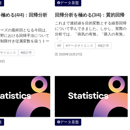
盤
データ基盤
極める(4/4)：回帰分析
回帰分析を極める(3/4)：質的回帰
これまで連続値を目的変数とする線形回帰
について学んできました。しかし、実際の
リーズの最終回となる今回は、
分析では、「病気の有無」「購入の有無」
分野における回帰手法について
「...
。制限付き従属変数を扱うトー
#R
#データサイエンス
#統計学
タサイエンス
#統計学
2025年10月27日
30日
盤
データ基盤