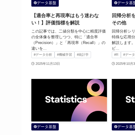
データ基盤
データ基
【適合率と再現率はもう迷わな
回帰分析を
い！】評価指標を解説
その他
この記事では、二値分類を中心に精度評価
回帰分析シ
の全体像を整理しつつ、特に「適合率
特殊な応用
（Precision）」と「再現率（Recall）」の
解説します
違いを...
ビ...
#データ分析
#機械学習
#統計学
#R
#デー
2025年11月13日
2025年10月
データ基盤
データ基