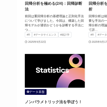
回帰分析を極める(2/4)：回帰診断
回帰分析を
法
析
前回は重回帰分析の基礎理論と正則化手法
回帰分析は
について学びました。今回は、構築した回
要な手法の
帰モデルが適切かどうかを診断する手法に
帰分析の理論
つ...
て詳...
#R
#データサイエンス
#統計学
#R
#デー
2025年9月22日
2025年9月1
データ基盤
ノンパラメトリック法を学ぼう！