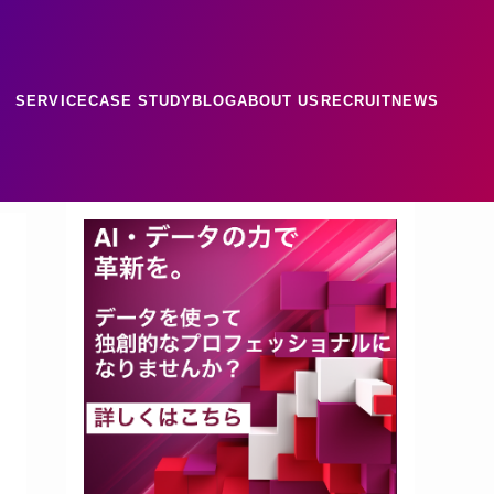
SERVICE
CASE STUDY
BLOG
ABOUT US
RECRUIT
NEWS
ース
ナレッジ