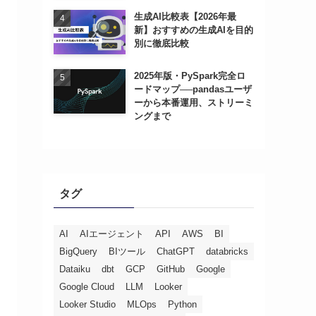
生成AI比較表【2026年最
新】おすすめの生成AIを目的
別に徹底比較
2025年版・PySpark完全ロ
ードマップ──pandasユーザ
ーから本番運用、ストリーミ
ングまで
タグ
AI
AIエージェント
API
AWS
BI
BigQuery
BIツール
ChatGPT
databricks
Dataiku
dbt
GCP
GitHub
Google
Google Cloud
LLM
Looker
Looker Studio
MLOps
Python