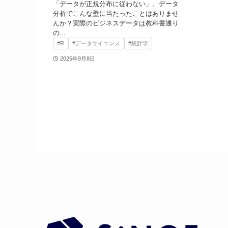
「データが正規分布に従わない」。データ
分析でこんな壁に当たったことはありませ
んか？実際のビジネスデータは教科書通り
の...
#R
#データサイエンス
#統計学
2025年9月8日