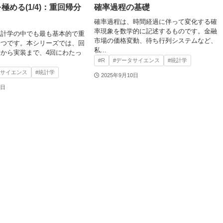
極める(1/4)：重回帰分
確率過程の基礎
確率過程は、時間経過に伴って変化する確
率現象を数学的に記述するものです。金融
統計学の中でも最も基本的で重
市場の価格変動、待ち行列システムなど、
一つです。本シリーズでは、回
私...
から実装まで、4回にわたっ
#R
#データサイエンス
#統計学
タサイエンス
#統計学
2025年9月10日
7日