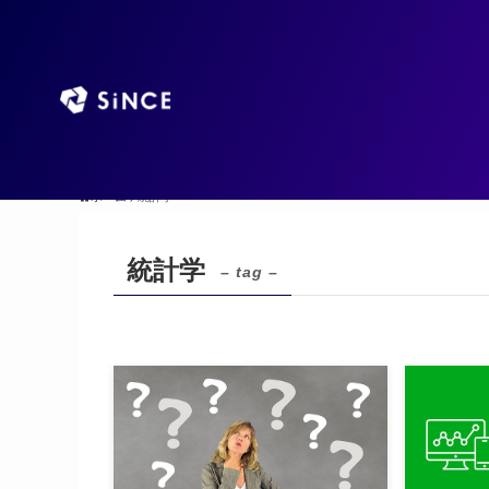
TOP
AIエージ
ホーム
統計学
統計学
– tag –