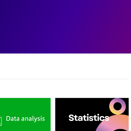
ェント
データ基盤
データ分析
業務変革
ユースケ