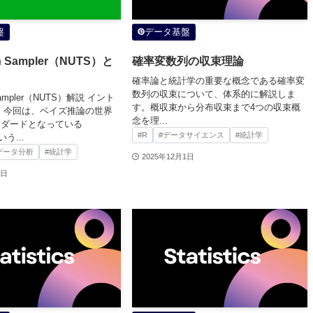
盤
データ基盤
rn Sampler（NUTS）と
確率変数列の収束理論
確率論と統計学の重要な概念である確率変
数列の収束について、体系的に解説しま
 Sampler（NUTS）解説 イント
す。概収束から分布収束まで4つの収束概
 今回は、ベイズ推論の世界
念を理...
ンダードとなっている
#R
#データサイエンス
#統計学
う...
データ分析
#統計学
2025年12月1日
5日