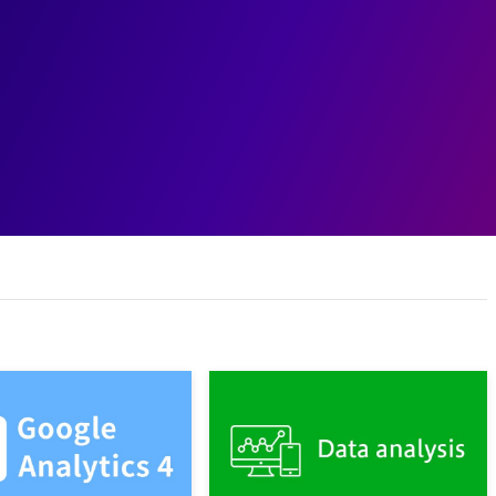
ェント
データ基盤
データ分析
業務変革
ユースケ