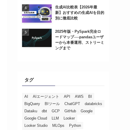
生成AI比較表【2026年最
新】おすすめの生成AIを目的
別に徹底比較
2025年版・PySpark完全ロ
ードマップ──pandasユーザ
ーから本番運用、ストリーミ
ングまで
タグ
AI
AIエージェント
API
AWS
BI
BigQuery
BIツール
ChatGPT
databricks
Dataiku
dbt
GCP
GitHub
Google
Google Cloud
LLM
Looker
Looker Studio
MLOps
Python