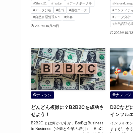
#String型
#Twitter
#データポータル
#NaturalLang
#データ分析
#広報
#潜在ニーズ
#エンティテ
#自然言語処理API
#集客
#データ分析
#自然言語処理
2022年10月24日
2022年10月
ナレッジ
ナレッジ
どんどん複雑に？B2B2Cを成功さ
D2Cなど
せよう！
インフル
B2B2C とは何かですが、BtoBはBusiness
インフルエ
to Business（企業と企業の取引）、BtoC
ますが、今