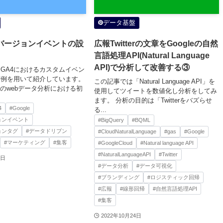
データ基盤
ンバージョンイベントの設
広報Twitterの文章をGoogleの自然
言語処理API(Natural Language
API)で分析して改善する③
GA4におけるカスタムイベン
実例を用いて紹介しています。
この記事では「Natural Language API」を
Bのwebデータ分析における初
使用してツイートを数値化し分析をしてみ
ます。 分析の目的は「Twitterをバズらせ
4
#Google
る...
ョンイベント
#BigQuery
#BQML
ョンタグ
#データドリブン
#CloudNaturalLanguage
#gas
#Google
#マーケティング
#集客
#GoogleCloud
#Natural language API
#NaturalLanguageAPI
#Twitter
9日
#データ分析
#データ可視化
#ブランディング
#ロジスティック回帰
#広報
#線形回帰
#自然言語処理API
#集客
2022年10月24日