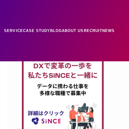
SERVICE
CASE STUDY
BLOG
ABOUT US
RECRUIT
NEWS
ース
ナレッジ