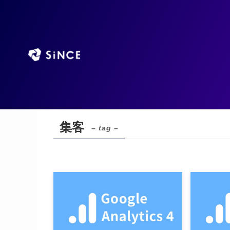
TOP
AIエージ
ホーム
集客
集客
– tag –