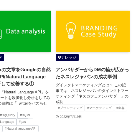
盤
ナレッジ
terの文章をGoogleの自然
アンバサダーからDMの輪が広がっ
Natural Language
たネスレジャパンの成功事例
分析して改善する①
ダイレクトマーケティングとは？ この記
事では、ネスレジャパンのダイレクトマー
tural Language API」を
ケティング「ネスカフェアンバサダー」の
イートを数値化し分析をしてみ
成功...
目的は「Twitterをバズらせ
#ブランディング
#マーケティング
#集客
#BigQuery
#BQML
2022年7月19日
lLanguage
#gas
#Natural language API