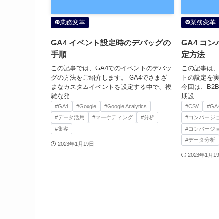
業務変革
業務変革
GA4 イベント設定時のデバッグの
GA4 コ
手順
定方法
この記事では、GA4でのイベントのデバッ
この記事は、
グの方法をご紹介します。 GA4でさまざ
トの設定を
まなカスタムイベントを設定する中で、複
今回は、B2
雑な発...
期設...
#GA4
#Google
#Google Analytics
#CSV
#GA
#データ活用
#マーケティング
#分析
#コンバージ
#集客
#コンバージ
#データ分析
2023年1月19日
2023年1月1