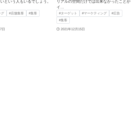
ないという人もいるでしょう。
リアルの空間だけでは出来なかったことが
イ...
ング
#店舗集客
#集客
#ターゲット
#マーケティング
#広告
#集客
17日
2021年12月15日