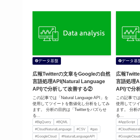
データ基盤
データ基
広報Twitterの文章をGoogleの自然
広報Twit
言語処理API(Natural Language
言語処理API(
API)で分析して改善する②
API)で
この記事では「Natural Language API」を
この記事では「Na
使用してツイートを数値化し分析をしてみ
使用してツ
ます。 分析の目的は「Twitterをバズらせ
ます。 分析の
る...
る...
#BigQuery
#BQML
#AppScript
#CloudNaturalLanguage
#CSV
#gas
#CloudNatura
#GoogleCloud
#NaturalLanguageAPI
#GoogleCloud