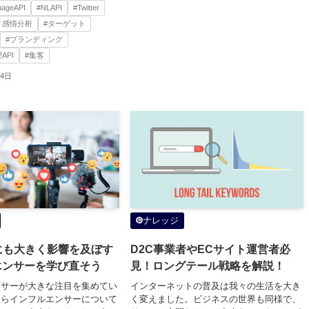
uageAPI
#NLAPI
#Twitter
ィ感情分析
#ターゲット
#ブランディング
API
#集客
24日
ナレッジ
にも大きく影響を及ぼす
D2C事業者やECサイト運営者必
エンサーを学び直そう
見！ロングテール戦略を解説！
ンサーが大きな注目を集めてい
インターネットの普及は我々の生活を大き
さらインフルエンサーについて
く変えました。ビジネスの世界も同様で、