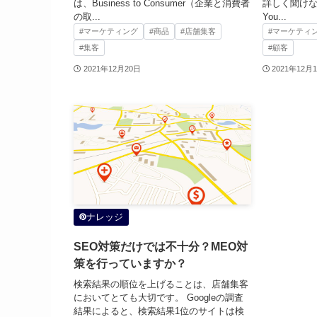
は、Business to Consumer（企業と消費者
詳しく聞け
の取...
You...
#マーケティング
#商品
#店舗集客
#マーケティ
#集客
#顧客
2021年12月20日
2021年12月
ナレッジ
SEO対策だけでは不十分？MEO対
策を行っていますか？
検索結果の順位を上げることは、店舗集客
においてとても大切です。 Googleの調査
結果によると、検索結果1位のサイトは検