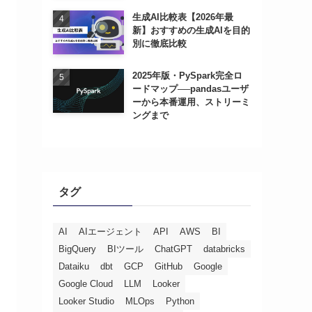
生成AI比較表【2026年最
新】おすすめの生成AIを目的
別に徹底比較
2025年版・PySpark完全ロ
ードマップ──pandasユーザ
ーから本番運用、ストリーミ
ングまで
タグ
AI
AIエージェント
API
AWS
BI
BigQuery
BIツール
ChatGPT
databricks
Dataiku
dbt
GCP
GitHub
Google
Google Cloud
LLM
Looker
Looker Studio
MLOps
Python