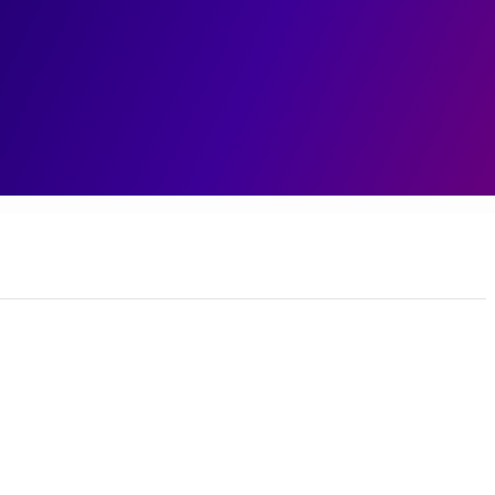
ェント
データ基盤
データ分析
業務変革
ユースケ