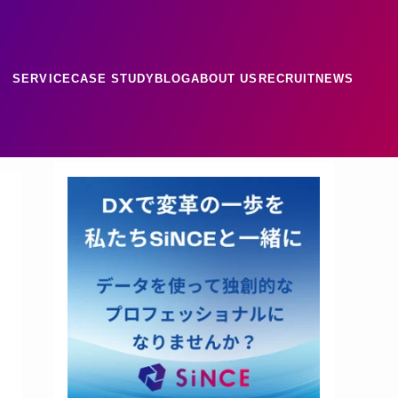
SERVICE
CASE STUDY
BLOG
ABOUT US
RECRUIT
NEWS
ース
ナレッジ