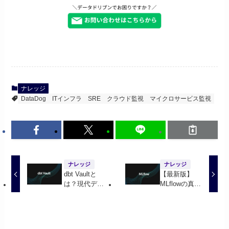
ナレッジ
DataDog
ITインフラ
SRE
クラウド監視
マイクロサービス監視
ナレッジ
ナレッジ
dbt Vaultと
【最新版】
は？現代デー
MLflowの真
タエンジニア
髄：実験管理
リングの革新
からMLOps実
とその深層に
践まで徹底解
迫る
説