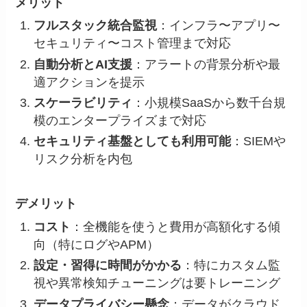
メリット
フルスタック統合監視
：インフラ〜アプリ〜
セキュリティ〜コスト管理まで対応
自動分析とAI支援
：アラートの背景分析や最
適アクションを提示
スケーラビリティ
：小規模SaaSから数千台規
模のエンタープライズまで対応
セキュリティ基盤としても利用可能
：SIEMや
リスク分析を内包
デメリット
コスト
：全機能を使うと費用が高額化する傾
向（特にログやAPM）
設定・習得に時間がかかる
：特にカスタム監
視や異常検知チューニングは要トレーニング
データプライバシー懸念
：データがクラウド