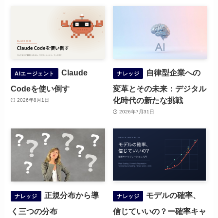
Claude
自律型企業への
AIエージェント
ナレッジ
Codeを使い倒す
変革とその未来：デジタル
化時代の新たな挑戦
2026年8月1日
2026年7月31日
正規分布から導
モデルの確率、
ナレッジ
ナレッジ
く三つの分布
信じていいの？ー確率キャ