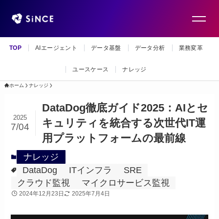
TOP
AIエージェント
データ基盤
データ分析
業務変革
ユースケース
ナレッジ
ホーム
ナレッジ
DataDog徹底ガイド2025：AIとセ
2025
キュリティを統合する次世代IT運
7/04
用プラットフォームの最前線
ナレッジ
DataDog
ITインフラ
SRE
クラウド監視
マイクロサービス監視
2024年12月23日
2025年7月4日