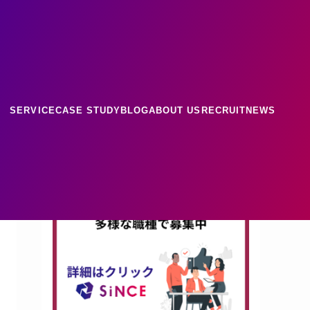
ース
ナレッジ
SERVICE
CASE STUDY
BLOG
ABOUT US
RECRUIT
NEWS