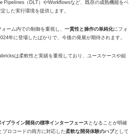
ve Pipelines（DLT）やWorkflowsなど、既存の成熟機能をベ
おり、安定した実行環境を提供します。
ラットフォーム内での制御を重視し、
一貫性と操作の単純化
にフォ
024年に登場したばかりで、今後の発展が期待されます。
atabricksは柔軟性と実績を重視しており、ユースケースや組
。
パイプライン開発の標準インターフェース
となることが明確
とプロコードの両方に対応した
柔軟な開発体験のハブ
として