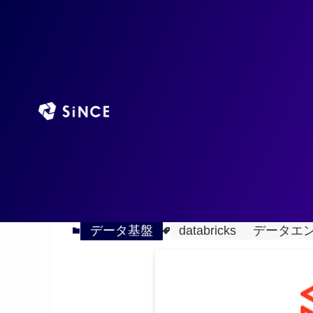
TOP
AIエージ
ホーム
データ基盤
2025
LakeFlow Designerま
6/25
データ基盤
databricks
データエ