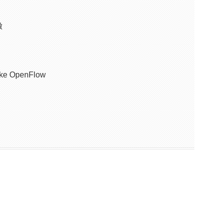
徴
ake OpenFlow