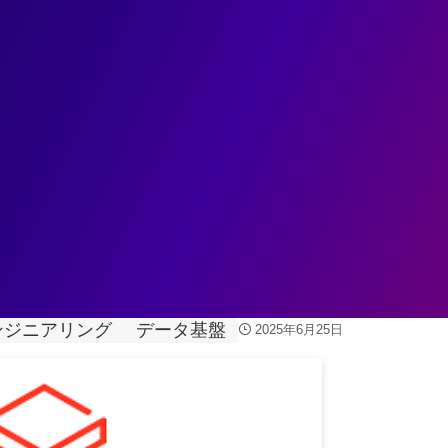
ェント
データ基盤
データ分析
業務変革
ユースケ
とめ
ンジニアリング
データ基盤
2025年6月25日