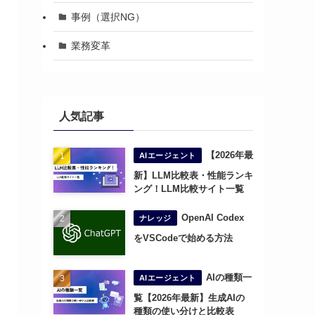
事例（選択NG）
業務変革
人気記事
【2026年最
AIエージェント
新】LLM比較表・性能ランキ
ング！LLM比較サイト一覧
OpenAI Codex
ナレッジ
をVSCodeで始める方法
AIの種類一
AIエージェント
覧【2026年最新】生成AIの
種類の使い分けと比較表