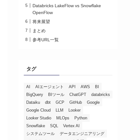
Databricks LakeFlow vs Snowflake
OpenFlow
将来展望
まとめ
参考URL一覧
タグ
AI
AIエージェント
API
AWS
BI
BigQuery
BIツール
ChatGPT
databricks
Dataiku
dbt
GCP
GitHub
Google
Google Cloud
LLM
Looker
Looker Studio
MLOps
Python
Snowflake
SQL
Vertex AI
システムツール
データエンジニアリング