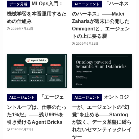
MLOps入門：
「ハーネス
データ分析
AIエージェント
機械学習を本番運用するた
のハーネス」——Matei
めの仕組み
Zahariaが週末に公開した
Omnigentと、エージェン
2026年7月31日
トの上に要る層
2026年6月21日
「エージェ
オントロジ
AIエージェント
AIエージェント
ントループは、仕事のたっ
ーが、エージェントの“幻
た1%だ」——残り99%を
覚”を止める——Stardog
引き受けるAgent Bricks
が説く、データ基盤に縛ら
れないセマンティックレイ
2026年6月21日
ヤー