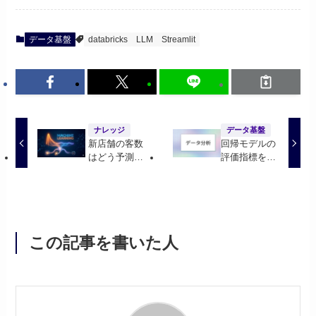
データ基盤
databricks
LLM
Streamlit
ナレッジ
データ基盤
新店舗の客数
回帰モデルの
はどう予測す
評価指標を徹
べきか？——
底解説
過去データな
しで「立ち上
がり期間」の
客数予測を行
う方法
この記事を書いた人