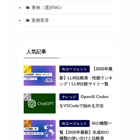
事例（選択NG）
業務変革
人気記事
【2026年最
AIエージェント
新】LLM比較表・性能ランキ
ング！LLM比較サイト一覧
OpenAI Codex
ナレッジ
をVSCodeで始める方法
AIの種類一
AIエージェント
覧【2026年最新】生成AIの
種類の使い分けと比較表