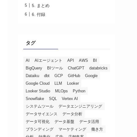
5. まとめ
6. 付録
タグ
AI
AIエージェント
API
AWS
BI
BigQuery
BIツール
ChatGPT
databricks
Dataiku
dbt
GCP
GitHub
Google
Google Cloud
LLM
Looker
Looker Studio
MLOps
Python
Snowflake
SQL
Vertex AI
システムツール
データエンジニアリング
データサイエンス
データ分析
データ可視化
データ基盤
データ活用
ブランディング
マーケティング
働き方
分析
効率化
広告
店舗集客