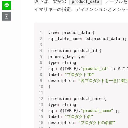
以下は、架空の
テーブルを
product_data
イマリキーの指定、ディメンションとメジャ
view
:
 product_data 
{
sql_table_name
:
 pd.product_data ;;

dimension
:
 product_id 
{
primary_key
:
 yes

type
:
 string

sql
:
 $
{
TABLE
}
.
"product_id"
 ;; #
label
:
"プロダクトID"
description
:
"各プロダクトを一意に識別
}
dimension
:
 product_name 
{
type
:
 string

sql
:
 $
{
TABLE
}
.
"product_name"
 ;;

label
:
"プロダクト名"
description
:
"プロダクトの名前"