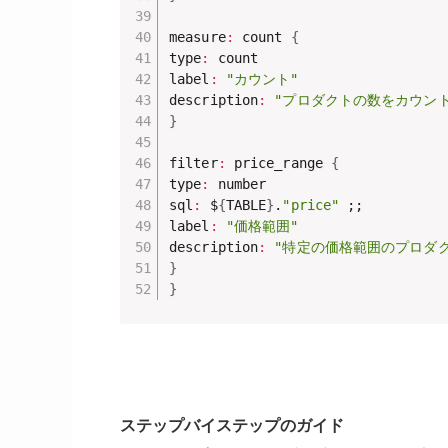
measure
:
 count 
{
type
:
 count

label
:
"カウント"
description
:
"プロダクトの数をカウント
}
filter
:
 price_range 
{
type
:
 number

sql
:
 $
{
TABLE
}
.
"price"
 ;;

label
:
"価格範囲"
description
:
"特定の価格範囲のプロダ
}
}
ステップバイステップのガイド