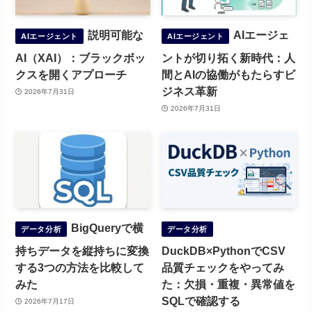
説明可能な
AIエージェ
AIエージェント
AIエージェント
AI（XAI）：ブラックボッ
ントが切り拓く新時代：人
クスを開くアプローチ
間とAIの協働がもたらすビ
ジネス革新
2026年7月31日
2026年7月31日
BigQueryで横
データ分析
データ分析
持ちデータを縦持ちに変換
DuckDB×PythonでCSV
する3つの方法を比較して
品質チェックをやってみ
みた
た：欠損・重複・異常値を
SQLで確認する
2026年7月17日