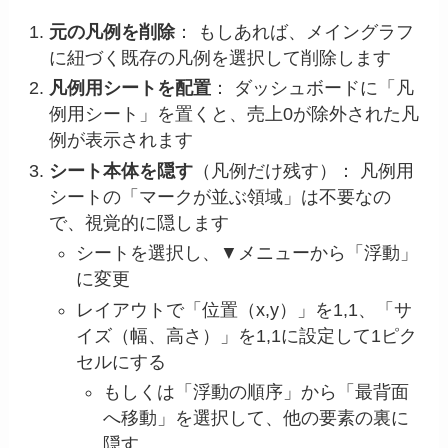
元の凡例を削除
： もしあれば、メイングラフ
に紐づく既存の凡例を選択して削除します
凡例用シートを配置
： ダッシュボードに「凡
例用シート」を置くと、売上0が除外された凡
例が表示されます
シート本体を隠す
（凡例だけ残す）： 凡例用
シートの「マークが並ぶ領域」は不要なの
で、視覚的に隠します
シートを選択し、▼メニューから「浮動」
に変更
レイアウトで「位置（x,y）」を1,1、「サ
イズ（幅、高さ）」を1,1に設定して1ピク
セルにする
もしくは「浮動の順序」から「最背面
へ移動」を選択して、他の要素の裏に
隠す