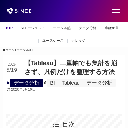
TOP
AIエージェント
データ基盤
データ分析
業務変革
ユースケース
ナレッジ
ホーム
データ分析
【Tableau】二重軸でも集計を崩
2026
5/19
さず、凡例だけを整理する方法
データ分析
BI
Tableau
データ分析
2026年5月19日
目次