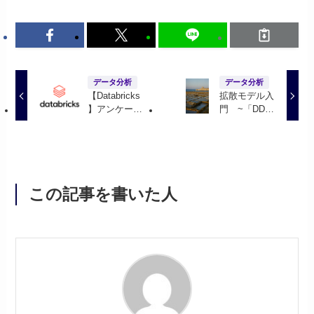
データ分析
データ分析
【Databricks
拡散モデル入
】アンケート
門 ~「DDIM
データを有効
はなぜ速
活用する
い？」を理解
する~
この記事を書いた人