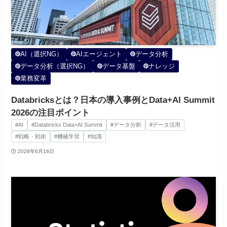
AI（選択NG）
AIエージェント
データ分析
データ分析（選択NG）
データ基盤
ナレッジ
業務変革
Databricksとは？日本の導入事例とData+AI Summit
2026の注目ポイント
#AI
#Databricks Data+AI Summit
#データ分析
#データ活用
#戦略・戦術
#機械学習
#知識
2026年6月16日