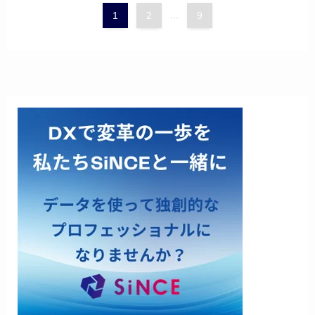
1
2
...
9