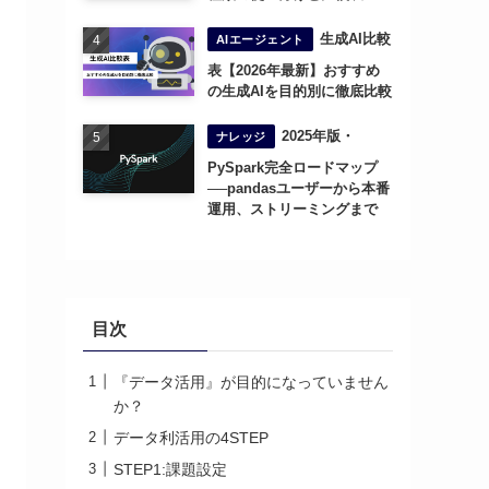
生成AI比較
AIエージェント
表【2026年最新】おすすめ
の生成AIを目的別に徹底比較
2025年版・
ナレッジ
PySpark完全ロードマップ
──pandasユーザーから本番
運用、ストリーミングまで
目次
『データ活用』が目的になっていません
か？
データ利活用の4STEP
STEP1:課題設定