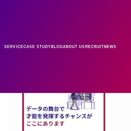
ース
ナレッジ
SERVICE
CASE STUDY
BLOG
ABOUT US
RECRUIT
NEWS