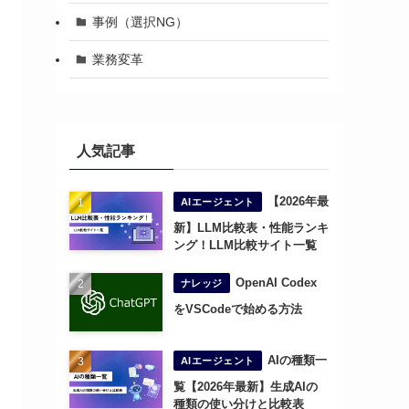
事例（選択NG）
業務変革
人気記事
【2026年最
AIエージェント
新】LLM比較表・性能ランキ
ング！LLM比較サイト一覧
OpenAI Codex
ナレッジ
をVSCodeで始める方法
AIの種類一
AIエージェント
覧【2026年最新】生成AIの
種類の使い分けと比較表