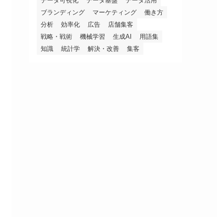
データ可視化
データ基盤
データ活用
ブランディング
マーケティング
働き方
分析
効率化
広告
店舗集客
戦略・戦術
機械学習
生成AI
用語集
知識
統計学
解決・改善
集客