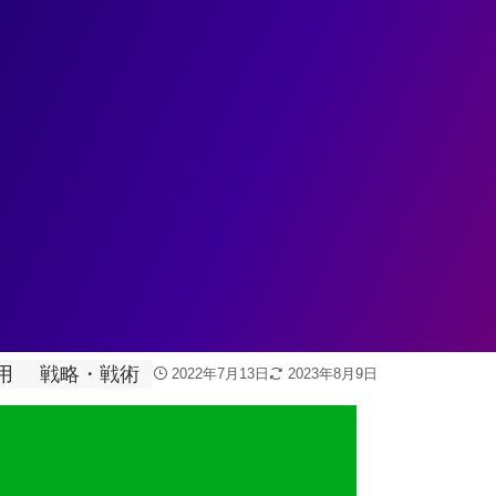
ェント
データ基盤
データ分析
業務変革
ユースケ
スでデータ分析から利益を生み出す仕組
用
戦略・戦術
2022年7月13日
2023年8月9日