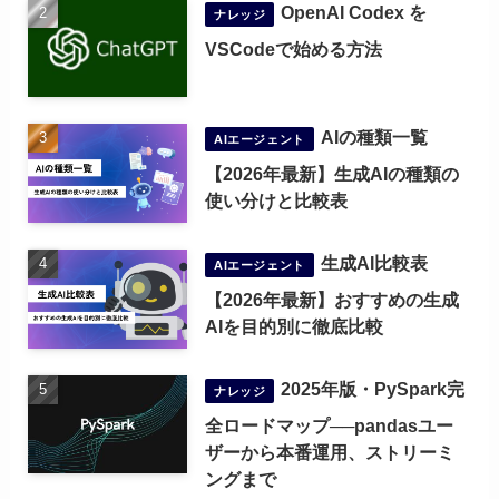
OpenAI Codex を
ナレッジ
VSCodeで始める方法
AIの種類一覧
AIエージェント
【2026年最新】生成AIの種類の
使い分けと比較表
生成AI比較表
AIエージェント
【2026年最新】おすすめの生成
AIを目的別に徹底比較
2025年版・PySpark完
ナレッジ
全ロードマップ──pandasユー
ザーから本番運用、ストリーミ
ングまで