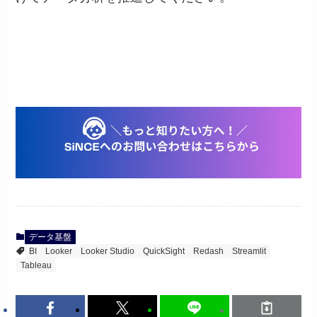
データ基盤
BI
Looker
Looker Studio
QuickSight
Redash
Streamlit
Tableau