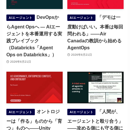
DevOpsか
「デモは一
AIエージェント
AIエージェント
らAgent Opsへ ― AIエー
度動けばいい。本番は毎回
ジェントを本番運用する実
問われる」——Air
践プレイブック
Canadaの教訓から始める
（Databricks「Agent
AgentOps
Ops on Databricks」）
2026年6月21日
2026年6月21日
オントロジ
「人間が、
AIエージェント
AIエージェント
ーは「作る」ものから「育
エージェントと殴り合う」
つ」ものへ——Unity
——攻める側にも守る側に