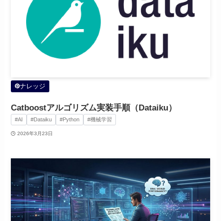
ナレッジ
Catboostアルゴリズム実装手順（Dataiku）
#AI
#Dataiku
#Python
#機械学習
2026年3月23日