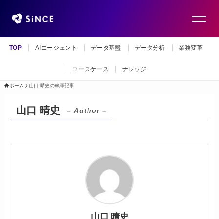
TOP
AIエージェント
データ基盤
データ分析
業務変革
ユースケース
ナレッジ
ホーム
山口 晴史の執筆記事
山口 晴史
– Author –
山口 晴史