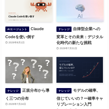
Claude
自律型企業への
AIエージェント
ナレッジ
Codeを使い倒す
変革とその未来：デジタル
化時代の新たな挑戦
2026年8月1日
2026年7月31日
正規分布から導
モデルの確率、
ナレッジ
ナレッジ
く三つの分布
信じていいの？ー確率キャ
リブレーション入門
2026年7月24日