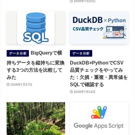
2026年7月22日
BigQueryで横
データ分析
データ分析
持ちデータを縦持ちに変換
DuckDB×PythonでCSV
する3つの方法を比較して
品質チェックをやってみ
みた
た：欠損・重複・異常値を
SQLで確認する
2026年7月17日
2026年7月14日