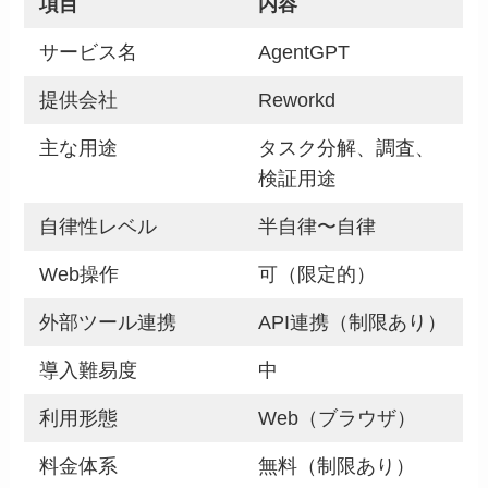
項目
内容
サービス名
AgentGPT
提供会社
Reworkd
主な用途
タスク分解、調査、
検証用途
自律性レベル
半自律〜自律
Web操作
可（限定的）
外部ツール連携
API連携（制限あり）
導入難易度
中
利用形態
Web（ブラウザ）
料金体系
無料（制限あり）