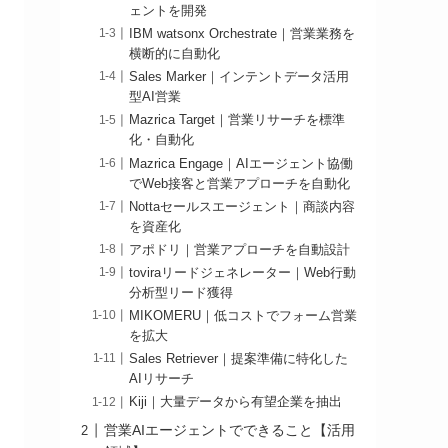
ェントを開発
IBM watsonx Orchestrate｜営業業務を
横断的に自動化
Sales Marker｜インテントデータ活用
型AI営業
Mazrica Target｜営業リサーチを標準
化・自動化
Mazrica Engage｜AIエージェント協働
でWeb接客と営業アプローチを自動化
Nottaセールスエージェント｜商談内容
を資産化
アポドリ｜営業アプローチを自動設計
toviraリードジェネレーター｜Web行動
分析型リード獲得
MIKOMERU｜低コストでフォーム営業
を拡大
Sales Retriever｜提案準備に特化した
AIリサーチ
Kiji｜大量データから有望企業を抽出
営業AIエージェントでできること【活用