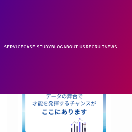
ース
ナレッジ
SERVICE
CASE STUDY
BLOG
ABOUT US
RECRUIT
NEWS