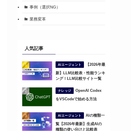
事例（選択NG）
業務変革
人気記事
【2026年最
AIエージェント
新】LLM比較表・性能ランキ
ング！LLM比較サイト一覧
OpenAI Codex
ナレッジ
をVSCodeで始める方法
AIの種類一
AIエージェント
覧【2026年最新】生成AIの
種類の使い分けと比較表