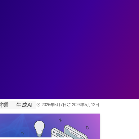
ェント
データ基盤
データ分析
業務変革
ユースケ
ツールおすすめ比較12選！【2026年最
方
営業
生成AI
2026年5月7日
2026年5月12日