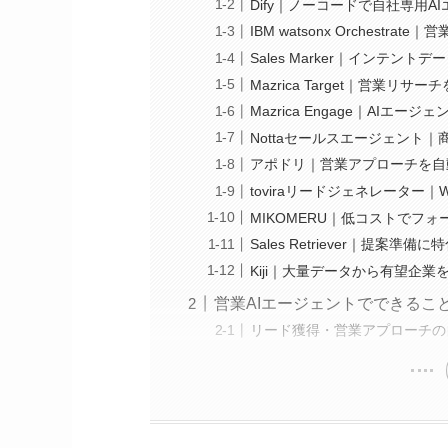
Dify｜ノーコードで自社専用A
IBM watsonx Orchestr
Sales Marker｜インテント
Mazrica Target｜営業リ
Mazrica Engage｜AI
Nottaセールスエージェント
アポドリ｜営業アプローチを自
toviraリードジェネレーター
MIKOMERU｜低コストでフ
Sales Retriever｜提案準備
Kiji｜大量データから有望企業
営業AIエージェントでできるこ
リード獲得・営業アプローチの