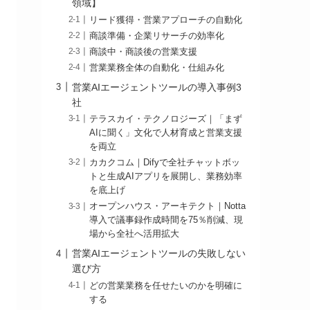
領域】
リード獲得・営業アプローチの自動化
商談準備・企業リサーチの効率化
商談中・商談後の営業支援
営業業務全体の自動化・仕組み化
営業AIエージェントツールの導入事例3
社
テラスカイ・テクノロジーズ｜「まず
AIに聞く」文化で人材育成と営業支援
を両立
カカクコム｜Difyで全社チャットボッ
トと生成AIアプリを展開し、業務効率
を底上げ
オープンハウス・アーキテクト｜Notta
導入で議事録作成時間を75％削減、現
場から全社へ活用拡大
営業AIエージェントツールの失敗しない
選び方
どの営業業務を任せたいのかを明確に
する