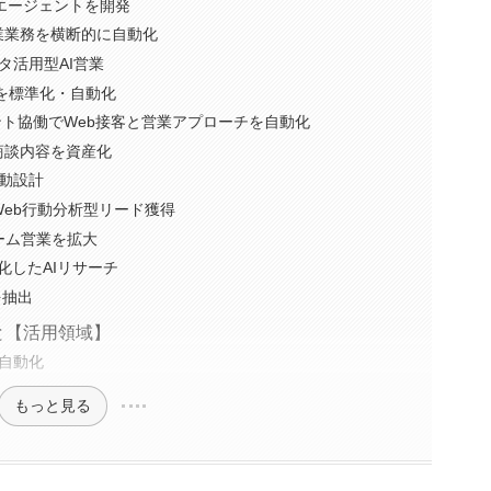
Iエージェントを開発
ate｜営業業務を横断的に自動化
データ活用型AI営業
サーチを標準化・自動化
エージェント協働でWeb接客と営業アプローチを自動化
｜商談内容を資産化
動設計
｜Web行動分析型リード獲得
ォーム営業を拡大
に特化したAIリサーチ
を抽出
と【活用領域】
自動化
もっと見る