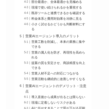
部分最適か、全体最適かを見極める
現場で使い続けられるかを重視する
既存ツールと連携できるかを確認する
料金体系と費用対効果を冷静に見る
小さく試せるかどうかも判断材料にす
る
営業AIエージェント導入のメリット
営業工数を削減し、本来の業務に集中
できる
営業の属人化を防ぎ、再現性を高めら
れる
提案の質を安定させ、商談精度を向上
できる
営業人材不足への対応につながる
営業活動を継続的に改善しやすくなる
営業AIエージェントのデメリット・注意
点
導入直後から成果が出るとは限らない
現場に定着しないリスクがある
AIに任せすぎることで質が下がる可能