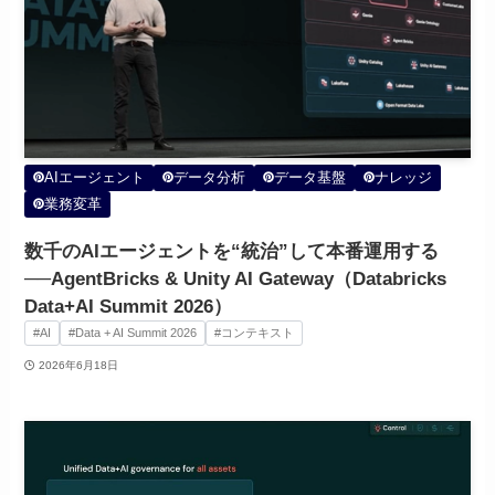
AIエージェント
データ分析
データ基盤
ナレッジ
業務変革
数千のAIエージェントを“統治”して本番運用する
──AgentBricks & Unity AI Gateway（Databricks
Data+AI Summit 2026）
#AI
#Data + AI Summit 2026
#コンテキスト
2026年6月18日