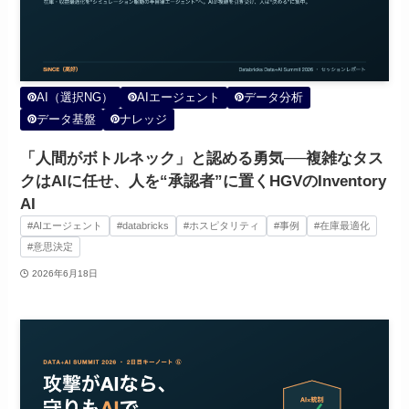
AI（選択NG）
AIエージェント
データ分析
データ基盤
ナレッジ
「人間がボトルネック」と認める勇気──複雑なタス
クはAIに任せ、人を“承認者”に置くHGVのInventory
AI
#AIエージェント
#databricks
#ホスピタリティ
#事例
#在庫最適化
#意思決定
2026年6月18日