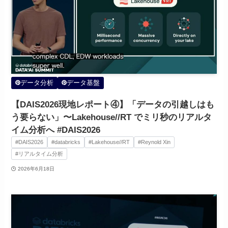
データ分析
データ基盤
【DAIS2026現地レポート④】「データの引越しはも
う要らない」〜Lakehouse//RT でミリ秒のリアルタ
イム分析へ #DAIS2026
#DAIS2026
#databricks
#Lakehouse//RT
#Reynold Xin
#リアルタイム分析
2026年6月18日