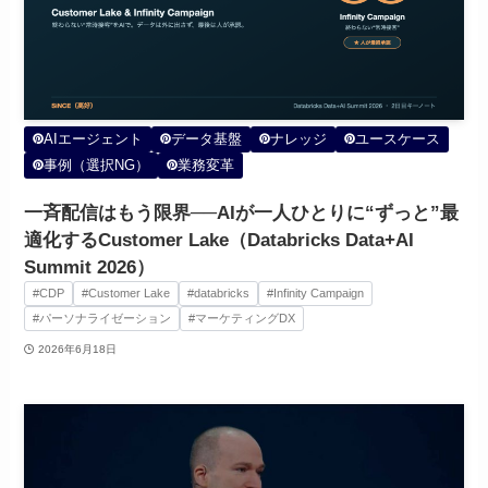
AIエージェント
データ基盤
ナレッジ
ユースケース
事例（選択NG）
業務変革
一斉配信はもう限界──AIが一人ひとりに“ずっと”最
適化するCustomer Lake（Databricks Data+AI
Summit 2026）
#CDP
#Customer Lake
#databricks
#Infinity Campaign
#パーソナライゼーション
#マーケティングDX
2026年6月18日