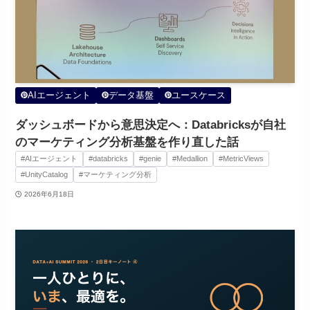
AIエージェント
データ基盤
ユースケース
ダッシュボードから意思決定へ：Databricksが自社
のマーケティング分析基盤を作り直した話
#AIエージェント
#databricks
#genie
#Medallion
#MetricViews
#UnityCatalog
#マーケティング分析
2026年6月18日