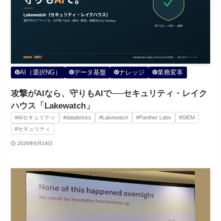
AI（選択NG）
データ基盤
ナレッジ
業務変革
攻撃がAIなら、守りもAIで──セキュリティ・レイク
ハウス「Lakewatch」
#AIセキュリティ
#databricks
#Lakewatch
#Panther Labs
#SIEM
#セキュリティ
2026年6月18日