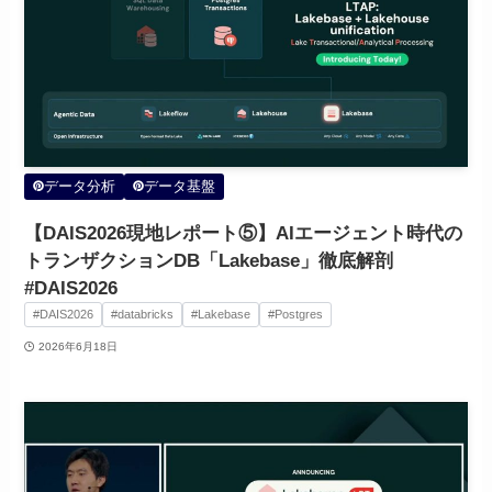
データ分析
データ基盤
【DAIS2026現地レポート⑤】AIエージェント時代の
トランザクションDB「Lakebase」徹底解剖
#DAIS2026
#DAIS2026
#databricks
#Lakebase
#Postgres
2026年6月18日