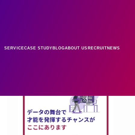
ース
ナレッジ
SERVICE
CASE STUDY
BLOG
ABOUT US
RECRUIT
NEWS