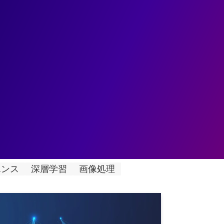
ェント
データ基盤
データ分析
業務変革
ユースケ
ラルネットワーク）とは?基本から応用ま
エンス
深層学習
画像処理