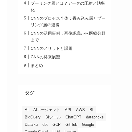
プーリング層とは？データの圧縮と効率
化
CNNのプロセス全体：畳み込み層とプー
リング層の連携
CNNの活用事例：画像認識から医療分野
まで
CNNのメリットと課題
CNNの将来展望
まとめ
タグ
AI
AIエージェント
API
AWS
BI
BigQuery
BIツール
ChatGPT
databricks
Dataiku
dbt
GCP
GitHub
Google
Google Cloud
LLM
Looker