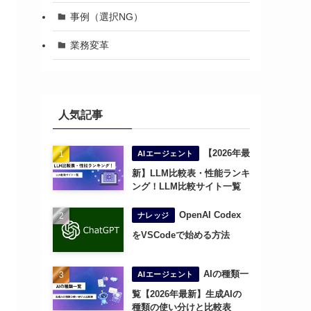
事例（選択NG）
業務変革
人気記事
【2026年最
AIエージェント
新】LLM比較表・性能ランキ
ング！LLM比較サイト一覧
OpenAI Codex
ナレッジ
をVSCodeで始める方法
AIの種類一
AIエージェント
覧【2026年最新】生成AIの
種類の使い分けと比較表