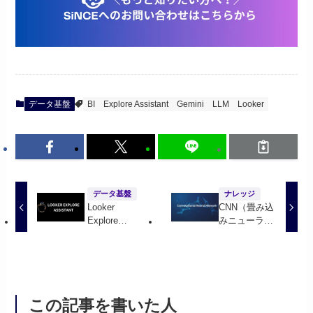
データ基盤
BI
Explore Assistant
Gemini
LLM
Looker
データ基盤
ナレッジ
Looker
CNN（畳み込
Explore
みニューラル
Assistant構築
ネットワー
パート2: バッ
ク）とは?基
クエンドのセ
本から応用ま
ットアップ編
で詳しく解説
この記事を書いた人