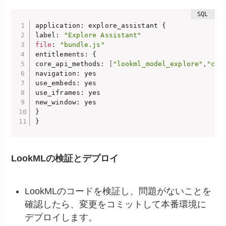
application: explore_assistant {

label: 
"Explore Assistant"
file
: 
"bundle.js"
entitlements: {

core_api_methods: 
[
"lookml_model_explore"
,
"cre
navigation: yes

use_embeds: yes

use_iframes: yes

new_window: yes

}

}
LookMLの検証とデプロイ
LookMLのコードを検証し、問題がないことを
確認したら、変更をコミットして本番環境に
デプロイします。