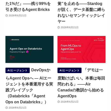
た1%だ」——残り99%を
覚”を止める——Stardog
引き受けるAgent Bricks
が説く、データ基盤に縛ら
れないセマンティックレイ
2026年6月21日
ヤー
2026年6月21日
DevOpsか
「デモは一
AIエージェント
AIエージェント
らAgent Opsへ ― AIエー
度動けばいい。本番は毎回
ジェントを本番運用する実
問われる」——Air
践プレイブック
Canadaの教訓から始める
（Databricks「Agent
AgentOps
Ops on Databricks」）
2026年6月21日
2026年6月21日