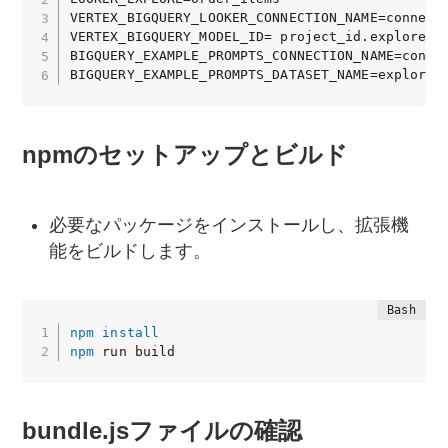
VERTEX_BIGQUERY_LOOKER_CONNECTION_NAME=connect_
VERTEX_BIGQUERY_MODEL_ID= project_id.explore_as
BIGQUERY_EXAMPLE_PROMPTS_CONNECTION_NAME=connec
BIGQUERY_EXAMPLE_PROMPTS_DATASET_NAME=explore_
npmのセットアップとビルド
必要なパッケージをインストールし、拡張機
能をビルドします。
npm
install
npm
 run build
bundle.jsファイルの確認