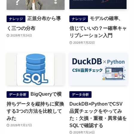
正規分布から導
モデルの確率、
ナレッジ
ナレッジ
く三つの分布
信じていいの？ー確率キャ
リブレーション入門
2026年7月24日
2026年7月22日
BigQueryで横
データ分析
データ分析
持ちデータを縦持ちに変換
DuckDB×PythonでCSV
する3つの方法を比較して
品質チェックをやってみ
みた
た：欠損・重複・異常値を
SQLで確認する
2026年7月17日
2026年7月14日