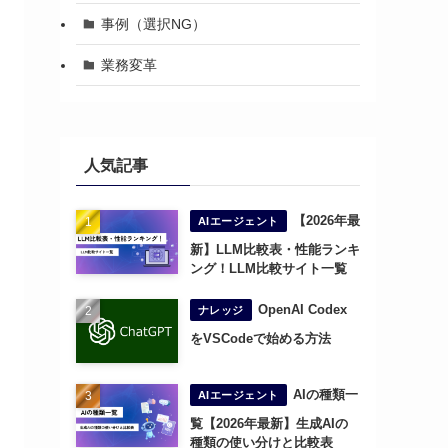
事例（選択NG）
業務変革
人気記事
【2026年最
AIエージェント
新】LLM比較表・性能ランキ
ング！LLM比較サイト一覧
OpenAI Codex
ナレッジ
をVSCodeで始める方法
AIの種類一
AIエージェント
覧【2026年最新】生成AIの
種類の使い分けと比較表