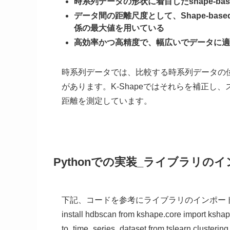
時系列データの形状に着目したshape-ba
データ間の距離尺度として、Shape-base
係の最大値を用いている
高効率かつ高精度で、幅広いでデータに適
時系列データでは、比較する時系列データの
があります。K-Shapeではそれらを補正し
距離を測定しています。
Pythonでの実装_ライブラリの
下記、コードを参考にライブラリのインポートを行います。 !pip 
install hdbscan from kshape.core import kshape,
to_time_series_dataset from tslearn.clustering