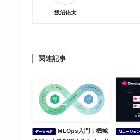
飯沼佑太
関連記事
MLOps入門：機械
データ分析
AIエージェ