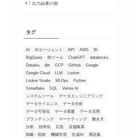
出力結果の例
タグ
AI
AIエージェント
API
AWS
BI
BigQuery
BIツール
ChatGPT
databricks
Dataiku
dbt
GCP
GitHub
Google
Google Cloud
LLM
Looker
Looker Studio
MLOps
Python
Snowflake
SQL
Vertex AI
システムツール
データエンジニアリング
データサイエンス
データ分析
データ可視化
データ基盤
データ活用
ブランディング
マーケティング
働き方
分析
効率化
広告
店舗集客
戦略・戦術
機械学習
生成AI
用語集