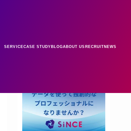
ース
ナレッジ
SERVICE
CASE STUDY
BLOG
ABOUT US
RECRUIT
NEWS