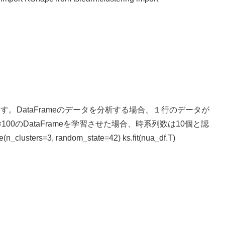
。DataFrameのデータを分析する場合、１行のデータが
00のDataFrameを学習させた場合、時系列数は10個と認
rs=3, random_state=42) ks.fit(nua_df.T)