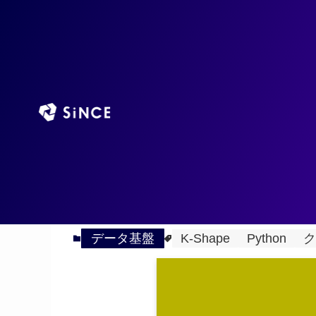
TOP
AIエージ
ホーム
データ基盤
K-Shapeを用いた時系
2023
1/20
で実装
データ基盤
K-Shape
Python
ク