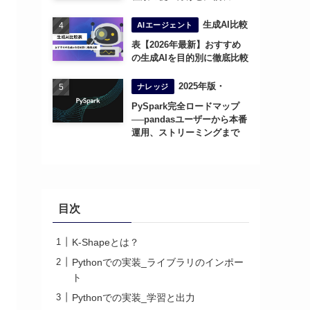
生成AI比較
AIエージェント
表【2026年最新】おすすめ
の生成AIを目的別に徹底比較
2025年版・
ナレッジ
PySpark完全ロードマップ
──pandasユーザーから本番
運用、ストリーミングまで
目次
K-Shapeとは？
Pythonでの実装_ライブラリのインポー
ト
Pythonでの実装_学習と出力