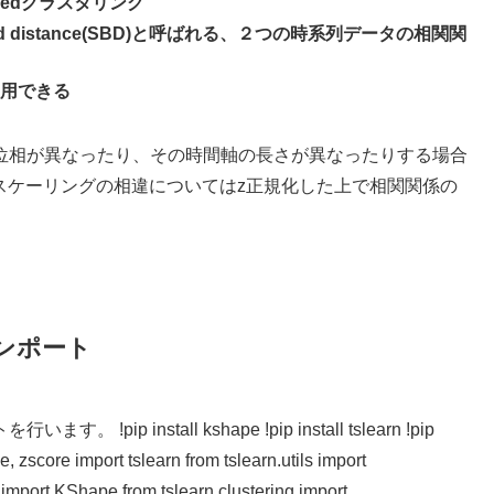
sedクラスタリング
d distance(SBD)と呼ばれる、２つの時系列データの相関関
用できる
位相が異なったり、その時間軸の長さが異なったりする場合
、スケーリングの相違についてはz正規化した上で相関関係の
インポート
install kshape !pip install tslearn !pip
 zscore import tslearn from tslearn.utils import
 import KShape from tslearn.clustering import