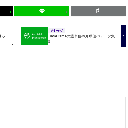
ナレッジ
触っ
DataFrameの週単位や月単位のデータ集
計