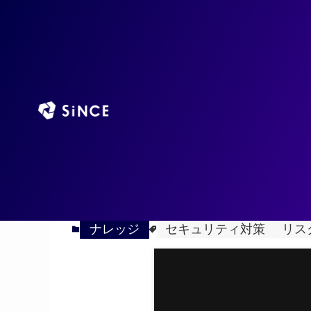
TOP
AIエージ
ホーム
ナレッジ
2025
多重防御とは？基本概念
7/18
ナレッジ
セキュリティ対策
リス