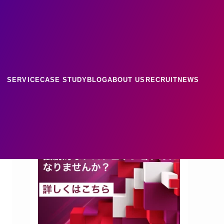
ース
ナレッジ
SERVICE
CASE STUDY
BLOG
ABOUT US
RECRUIT
NEWS