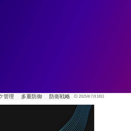
ェント
データ基盤
データ分析
業務変革
ユースケ
から応用まで徹底解説
ク管理
多重防御
防衛戦略
2025年7月18日