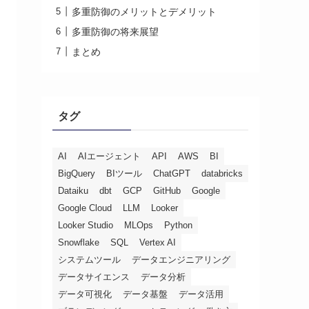
多重防御のメリットとデメリット
多重防御の将来展望
まとめ
タグ
AI
AIエージェント
API
AWS
BI
BigQuery
BIツール
ChatGPT
databricks
Dataiku
dbt
GCP
GitHub
Google
Google Cloud
LLM
Looker
Looker Studio
MLOps
Python
Snowflake
SQL
Vertex AI
システムツール
データエンジニアリング
データサイエンス
データ分析
データ可視化
データ基盤
データ活用