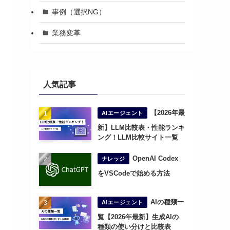
事例（選択NG）
業務変革
人気記事
【2026年最
AIエージェント
新】LLM比較表・性能ランキ
ング！LLM比較サイト一覧
OpenAI Codex
ナレッジ
をVSCodeで始める方法
AIの種類一
AIエージェント
覧【2026年最新】生成AIの
種類の使い分けと比較表