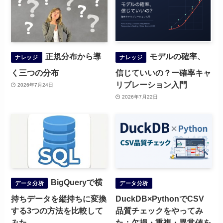
正規分布から導
モデルの確率、
ナレッジ
ナレッジ
く三つの分布
信じていいの？ー確率キャ
リブレーション入門
2026年7月24日
2026年7月22日
BigQueryで横
データ分析
データ分析
持ちデータを縦持ちに変換
DuckDB×PythonでCSV
する3つの方法を比較して
品質チェックをやってみ
みた
た：欠損・重複・異常値を