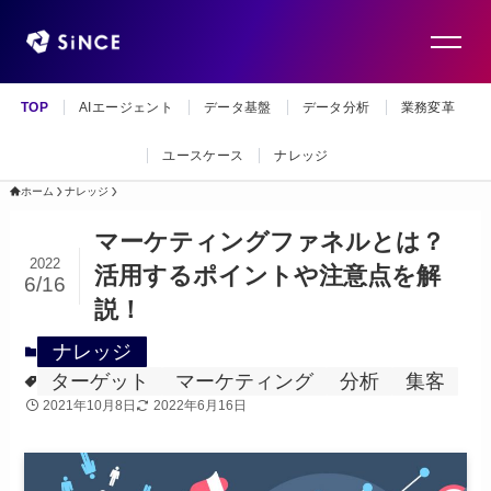
TOP
AIエージェント
データ基盤
データ分析
業務変革
ユースケース
ナレッジ
ホーム
ナレッジ
マーケティングファネルとは？
2022
活用するポイントや注意点を解
6/16
説！
ナレッジ
ターゲット
マーケティング
分析
集客
2021年10月8日
2022年6月16日