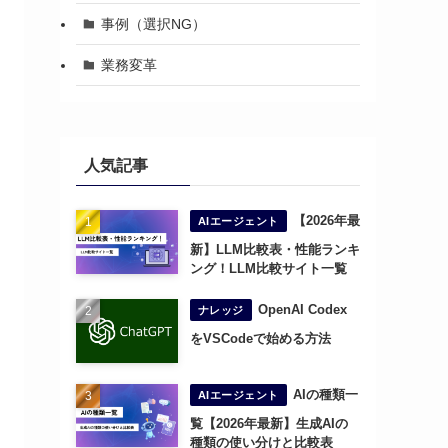
事例（選択NG）
業務変革
人気記事
【2026年最
AIエージェント
新】LLM比較表・性能ランキ
ング！LLM比較サイト一覧
OpenAI Codex
ナレッジ
をVSCodeで始める方法
AIの種類一
AIエージェント
覧【2026年最新】生成AIの
種類の使い分けと比較表