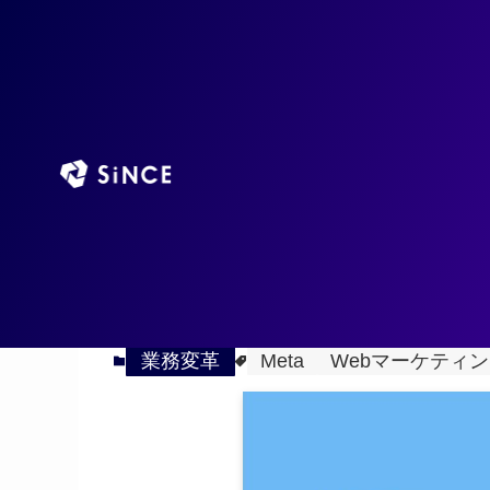
TOP
AIエージ
ホーム
業務変革
2024
META広告の管理画面で
3/29
業務変革
Meta
Webマーケティ