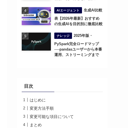
生成AI比較
AIエージェント
表【2026年最新】おすすめ
の生成AIを目的別に徹底比較
2025年版・
ナレッジ
PySpark完全ロードマップ
──pandasユーザーから本番
運用、ストリーミングまで
目次
はじめに
変更方法手順
変更可能な項目について
まとめ