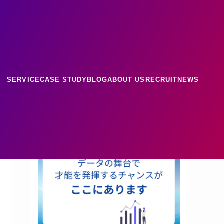
ース
ナレッジ
SERVICE
CASE STUDY
BLOG
ABOUT US
RECRUIT
NEWS