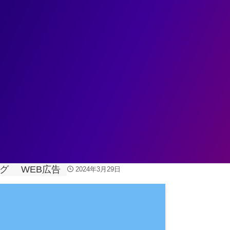
ェント
データ基盤
データ分析
業務変革
ユースケ
一括でテキストやUTMを変更する方法
ング
WEB広告
2024年3月29日