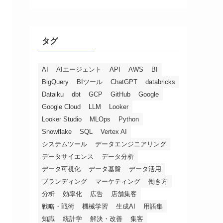
タグ
AI
AIエージェント
API
AWS
BI
BigQuery
BIツール
ChatGPT
databricks
Dataiku
dbt
GCP
GitHub
Google
Google Cloud
LLM
Looker
Looker Studio
MLOps
Python
Snowflake
SQL
Vertex AI
システムツール
データエンジニアリング
データサイエンス
データ分析
データ可視化
データ基盤
データ活用
ブランディング
マーケティング
働き方
分析
効率化
広告
店舗集客
戦略・戦術
機械学習
生成AI
用語集
知識
統計学
解決・改善
集客