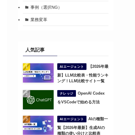
事例（選択NG）
業務変革
人気記事
【2026年最
AIエージェント
新】LLM比較表・性能ランキ
ング！LLM比較サイト一覧
OpenAI Codex
ナレッジ
をVSCodeで始める方法
AIの種類一
AIエージェント
覧【2026年最新】生成AIの
種類の使い分けと比較表