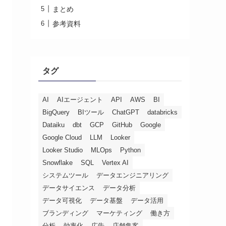
まとめ
参考資料
タグ
AI
AIエージェント
API
AWS
BI
BigQuery
BIツール
ChatGPT
databricks
Dataiku
dbt
GCP
GitHub
Google
Google Cloud
LLM
Looker
Looker Studio
MLOps
Python
Snowflake
SQL
Vertex AI
システムツール
データエンジニアリング
データサイエンス
データ分析
データ可視化
データ基盤
データ活用
ブランディング
マーケティング
働き方
分析
効率化
広告
店舗集客