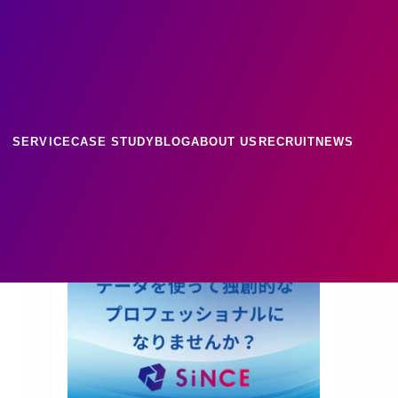
ース
ナレッジ
SERVICE
CASE STUDY
BLOG
ABOUT US
RECRUIT
NEWS