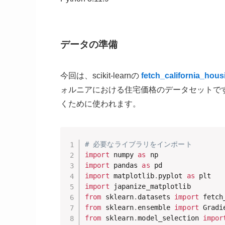
データの準備
今回は、scikit-learnの
fetch_california_hous
ォルニアにおける住宅価格のデータセットで
くために使われます。
# 必要なライブラリをインポート
import
 numpy 
as
import
 pandas 
as
import
 matplotlib
.
pyplot 
as
import
from
 sklearn
.
datasets 
import
from
 sklearn
.
ensemble 
import
from
 sklearn
.
model_selection 
impor