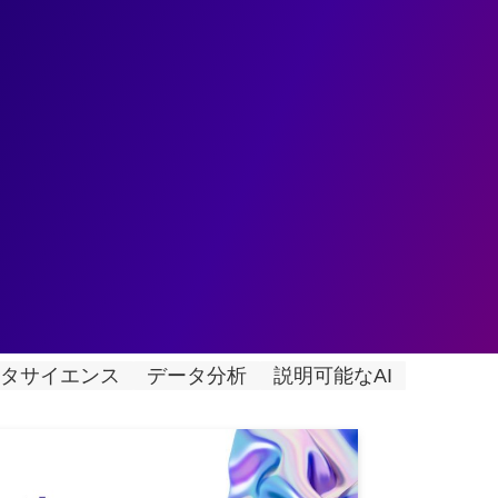
ェント
データ基盤
データ分析
業務変革
ユースケ
ortance: 機械学習モデルを「特徴量の重要
タサイエンス
データ分析
説明可能なAI