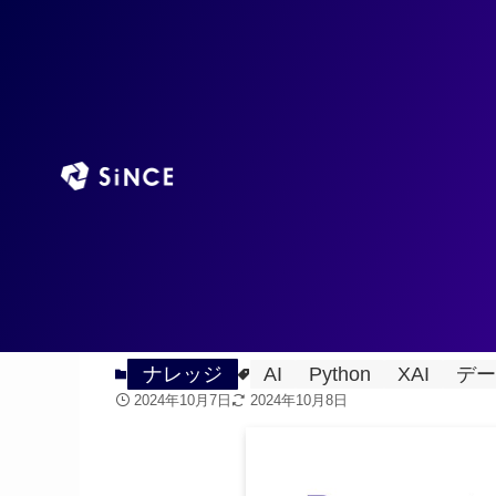
TOP
AIエージ
ホーム
ナレッジ
Permutation Imp
2024
10/08
度」から解釈する
ナレッジ
AI
Python
XAI
デー
2024年10月7日
2024年10月8日