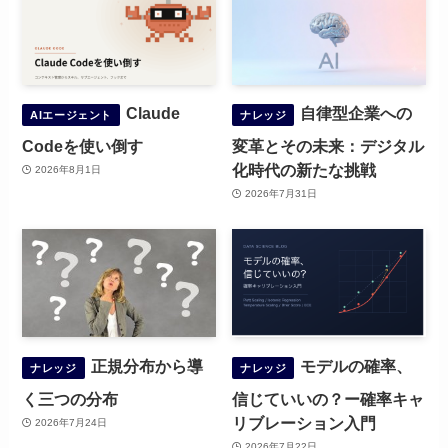
Claude
自律型企業への
AIエージェント
ナレッジ
Codeを使い倒す
変革とその未来：デジタル
化時代の新たな挑戦
2026年8月1日
2026年7月31日
正規分布から導
モデルの確率、
ナレッジ
ナレッジ
く三つの分布
信じていいの？ー確率キャ
リブレーション入門
2026年7月24日
2026年7月22日