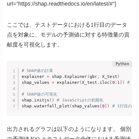
url=”https://shap.readthedocs.io/en/latest/#”]
ここでは、テストデータにおける1行目のデータ
点を対象に、モデルの予測値に対する特徴量の貢
献度を可視化します。
# SHAP値の計算 
explainer 
=
 shap
.
Explainer
(
gbr
,
 X_test
)
shap_values 
=
 explainer
(
X_test
.
iloc
[
0
:
1
]
)
# テ
# SHAP値の可視化 
shap
.
initjs
(
)
# JavaScriptの初期化 
shap
.
waterfall_plot
(
shap_values
[
0
]
)
# 1行目のデ
出力されるグラフは以下のようになります。 個別