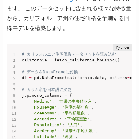
ます。 このデータセットに含まれる様々な特徴量
から、カリフォルニア州の住宅価格を予測する回
帰モデルを構築します。
# カリフォルニア住宅価格データセットを読み込む
california 
=
 fetch_california_housing
(
)
# データをDataFrameに変換
df 
=
 pd
.
DataFrame
(
california
.
data
,
 columns
=
cal
# カラム名を日本語に変更
japanese_columns 
=
{
'MedInc'
:
'世帯の中央値収入'
,
'HouseAge'
:
'住宅の築年数'
,
'AveRooms'
:
'平均部屋数'
,
'AveBedrms'
:
'平均寝室数'
,
'Population'
:
'人口'
,
'AveOccup'
:
'世帯の平均人数'
,
'Latitude'
:
'緯度'
,