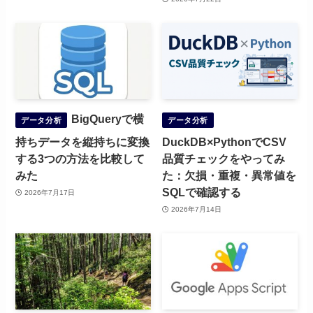
BigQueryで横
データ分析
データ分析
持ちデータを縦持ちに変換
DuckDB×PythonでCSV
する3つの方法を比較して
品質チェックをやってみ
みた
た：欠損・重複・異常値を
SQLで確認する
2026年7月17日
2026年7月14日