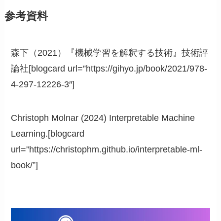
参考資料
森下（2021）『機械学習を解釈する技術』技術評
論社[blogcard url=”https://gihyo.jp/book/2021/978-
4-297-12226-3″]
Christoph Molnar (2024) Interpretable Machine
Learning.
[blogcard
url=”https://christophm.github.io/interpretable-ml-
book/”]