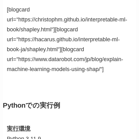
[blogcard
url=”https://christophm.github.io/interpretable-ml-
book/shapley.html”][blogcard
url=”https://hacarus.github.io/interpretable-ml-
book-ja/shapley.html”][blogcard
url=”https://www.datarobot.com/jp/blog/explain-
machine-learning-models-using-shap/”]
Pythonでの実行例
実行環境
Python 3.11.9