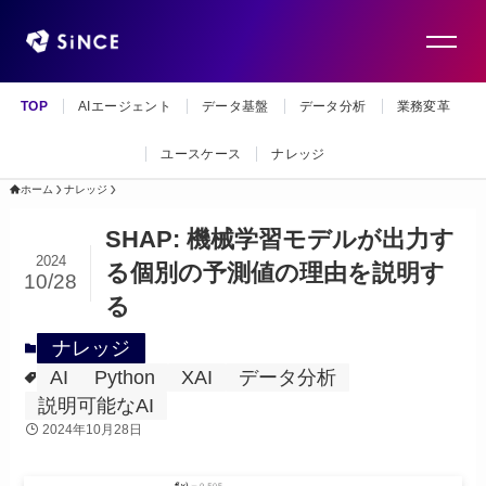
TOP
AIエージェント
データ基盤
データ分析
業務変革
ユースケース
ナレッジ
ホーム
ナレッジ
SHAP: 機械学習モデルが出力す
2024
る個別の予測値の理由を説明す
10/28
る
ナレッジ
AI
Python
XAI
データ分析
説明可能なAI
2024年10月28日