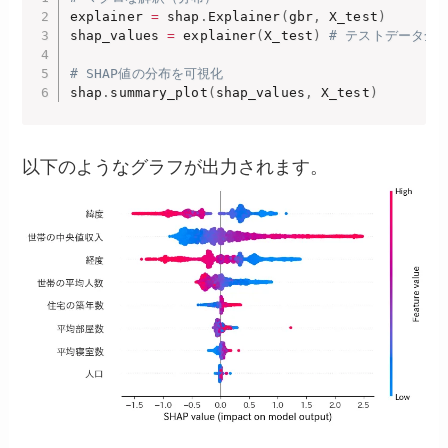
explainer 
=
 shap
.
Explainer
(
gbr
,
 X_test
)
shap_values 
=
 explainer
(
X_test
)
# テストデータ全体
# SHAP値の分布を可視化 
shap
.
summary_plot
(
shap_values
,
 X_test
)
以下のようなグラフが出力されます。