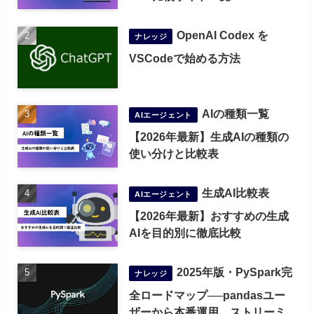
OpenAI Codex を
ナレッジ
VSCodeで始める方法
AIの種類一覧
AIエージェント
【2026年最新】生成AIの種類の
使い分けと比較表
生成AI比較表
AIエージェント
【2026年最新】おすすめの生成
AIを目的別に徹底比較
2025年版・PySpark完
ナレッジ
全ロードマップ──pandasユー
ザーから本番運用、ストリーミ