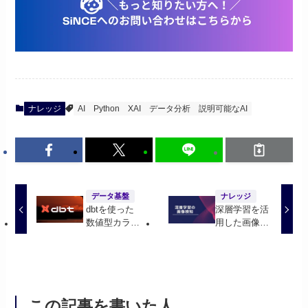
ナレッジ
AI
Python
XAI
データ分析
説明可能なAI
データ基盤
ナレッジ
dbtを使った
深層学習を活
数値型カラム
用した画像検
のDATE型変
知について
換とテーブル
自動生成の手
順
この記事を書いた人