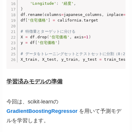
'Longitude'
:
'経度'
,
}
df
.
rename
(
columns
=
japanese_columns
,
 inplace
=
Tr
df
[
'住宅価格'
]
=
 california
.
target

# 特徴量とターゲットに分ける
X 
=
 df
.
drop
(
'住宅価格'
,
 axis
=
1
)
y 
=
 df
[
'住宅価格'
]
# データをトレーニングセットとテストセットに分割（8:2）
X_train
,
 X_test
,
 y_train
,
 y_test 
=
 train_test_
学習済みモデルの準備
今回は、scikit-learnの
GradientBoostingRegressor
を用いて予測モデ
ルを学習します。