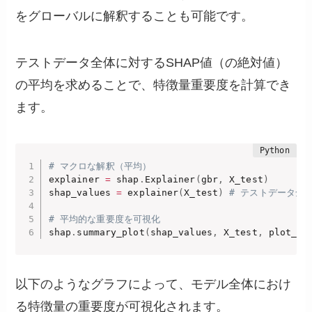
をグローバルに解釈することも可能です。
テストデータ全体に対するSHAP値（の絶対値）
の平均を求めることで、特徴量重要度を計算でき
ます。
# マクロな解釈（平均） 
explainer 
=
 shap
.
Explainer
(
gbr
,
 X_test
)
shap_values 
=
 explainer
(
X_test
)
# テストデータ全体
# 平均的な重要度を可視化 
shap
.
summary_plot
(
shap_values
,
 X_test
,
 plot_ty
以下のようなグラフによって、モデル全体におけ
る特徴量の重要度が可視化されます。